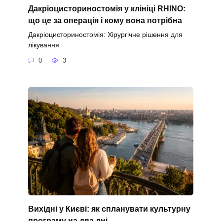
Дакріоцисториностомія у клініці RHINO:
що це за операція і кому вона потрібна
Дакріоцисториностомія: Хірургічне рішення для
лікування
0
3
Вихідні у Києві: як спланувати культурну
програму на два дні