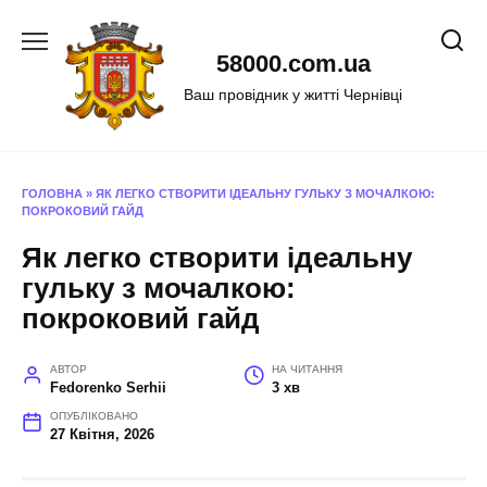
Перейти
до
58000.com.ua
вмісту
Ваш провідник у житті Чернівці
ГОЛОВНА
»
ЯК ЛЕГКО СТВОРИТИ ІДЕАЛЬНУ ГУЛЬКУ З МОЧАЛКОЮ:
ПОКРОКОВИЙ ГАЙД
Як легко створити ідеальну
гульку з мочалкою:
покроковий гайд
АВТОР
НА ЧИТАННЯ
Fedorenko Serhii
3 хв
ОПУБЛІКОВАНО
27 Квітня, 2026