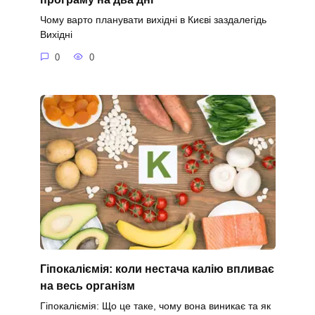
Чому варто планувати вихідні в Києві заздалегідь
Вихідні
0
0
Гіпокаліємія: коли нестача калію впливає
на весь організм
Гіпокаліємія: Що це таке, чому вона виникає та як