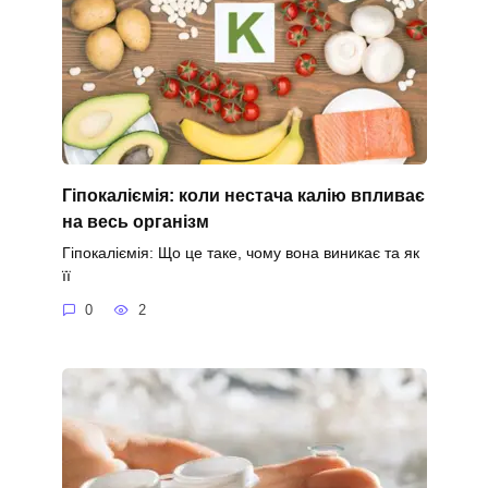
Гіпокаліємія: коли нестача калію впливає
на весь організм
Гіпокаліємія: Що це таке, чому вона виникає та як
її
0
2