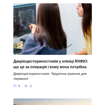
Дакріоцисториностомія у клініці RHINO:
що це за операція і кому вона потрібна
Дакріоцисториностомія: Хірургічне рішення для
лікування
0
3