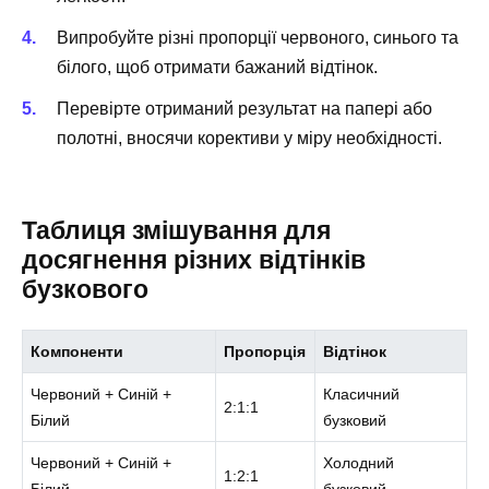
Випробуйте різні пропорції червоного, синього та
білого, щоб отримати бажаний відтінок.
Перевірте отриманий результат на папері або
полотні, вносячи корективи у міру необхідності.
Таблиця змішування для
досягнення різних відтінків
бузкового
Компоненти
Пропорція
Відтінок
Червоний + Синій +
Класичний
2:1:1
Білий
бузковий
Червоний + Синій +
Холодний
1:2:1
Білий
бузковий