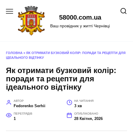
Перейти
до
58000.com.ua
вмісту
Ваш провідник у житті Чернівці
ГОЛОВНА
»
ЯК ОТРИМАТИ БУЗКОВИЙ КОЛІР: ПОРАДИ ТА РЕЦЕПТИ ДЛЯ
ІДЕАЛЬНОГО ВІДТІНКУ
Як отримати бузковий колір:
поради та рецепти для
ідеального відтінку
АВТОР
НА ЧИТАННЯ
Fedorenko Serhii
3 хв
ПЕРЕГЛЯДІВ
ОПУБЛІКОВАНО
1
28 Квітня, 2026