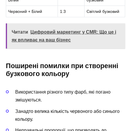
Червоний + Білий
1:3
Світлий бузковий
Читати
Цифровий маркетинг у CMR: Що це і
як впливає на ваш бізнес
Поширені помилки при створенні
бузкового кольору
Використання різного типу фарб, які погано
змішуються.
Занадто велика кількість червоного або синього
кольору.
Неправильні пропорції, що призводять до