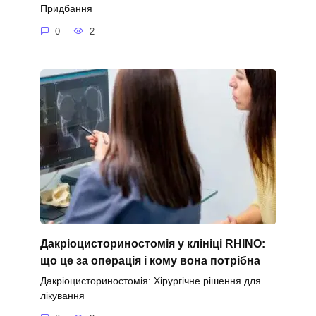
Придбання
0
2
Дакріоцисториностомія у клініці RHINO:
що це за операція і кому вона потрібна
Дакріоцисториностомія: Хірургічне рішення для
лікування