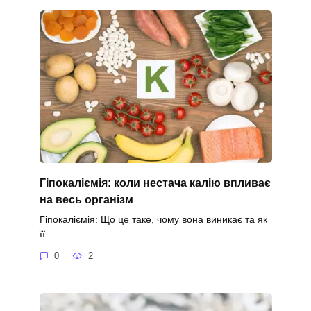
Гіпокаліємія: коли нестача калію впливає
на весь організм
Гіпокаліємія: Що це таке, чому вона виникає та як
її
0
2