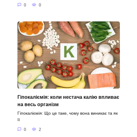
0
0
Гіпокаліємія: коли нестача калію впливає
на весь організм
Гіпокаліємія: Що це таке, чому вона виникає та як
її
0
2