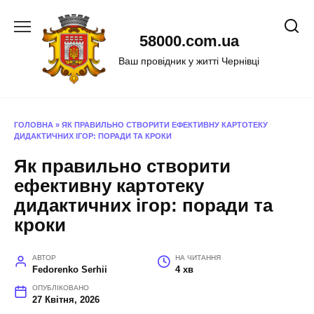
Перейти
до
58000.com.ua
вмісту
Ваш провідник у житті Чернівці
ГОЛОВНА
»
ЯК ПРАВИЛЬНО СТВОРИТИ ЕФЕКТИВНУ КАРТОТЕКУ
ДИДАКТИЧНИХ ІГОР: ПОРАДИ ТА КРОКИ
Як правильно створити
ефективну картотеку
дидактичних ігор: поради та
кроки
АВТОР
НА ЧИТАННЯ
Fedorenko Serhii
4 хв
ОПУБЛІКОВАНО
27 Квітня, 2026