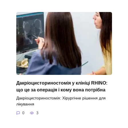
Дакріоцисториностомія у клініці RHINO:
що це за операція і кому вона потрібна
Дакріоцисториностомія: Хірургічне рішення для
лікування
0
3