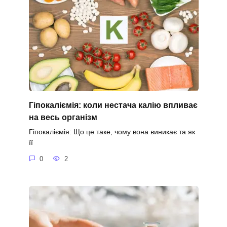
Гіпокаліємія: коли нестача калію впливає
на весь організм
Гіпокаліємія: Що це таке, чому вона виникає та як
її
0
2