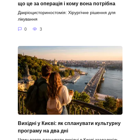
що це за операція і кому вона потрібна
Дакріоцисториностомія: Хірургічне рішення для
лікування
0
3
Вихідні у Києві: як спланувати культурну
програму на два дні
Чому варто планувати вихідні в Києві заздалегідь