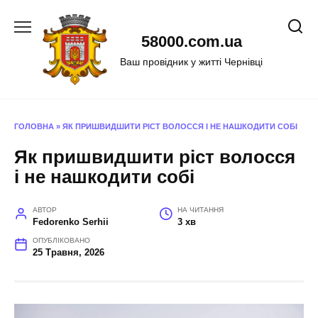
Перейти
до
58000.com.ua
вмісту
Ваш провідник у житті Чернівці
ГОЛОВНА
»
ЯК ПРИШВИДШИТИ РІСТ ВОЛОССЯ І НЕ НАШКОДИТИ СОБІ
Як пришвидшити ріст волосся
і не нашкодити собі
АВТОР
НА ЧИТАННЯ
Fedorenko Serhii
3 хв
ОПУБЛІКОВАНО
25 Травня, 2026