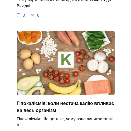
Вихідні
0
0
Гіпокаліємія: коли нестача калію впливає
на весь організм
Гіпокаліємія: Що це таке, чому вона виникає та як
її