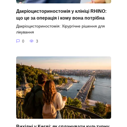
Дакріоцисториностомія у клініці RHINO:
що це за операція і кому вона потрібна
Дакріоцисториностомія: Хірургічне рішення для
лікування
0
3
Вихідні у Києві: як спланувати культурну