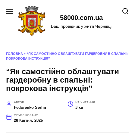
Перейти
до
58000.com.ua
вмісту
Ваш провідник у житті Чернівці
ГОЛОВНА
»
“ЯК САМОСТІЙНО ОБЛАШТУВАТИ ГАРДЕРОБНУ В СПАЛЬНІ:
ПОКРОКОВА ІНСТРУКЦІЯ”
“Як самостійно облаштувати
гардеробну в спальні:
покрокова інструкція”
АВТОР
НА ЧИТАННЯ
Fedorenko Serhii
3 хв
ОПУБЛІКОВАНО
28 Квітня, 2026