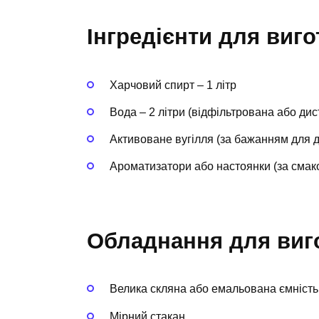
Інгредієнти для виг
Харчовий спирт – 1 літр
Вода – 2 літри (відфільтрована або ди
Активоване вугілля (за бажанням для 
Ароматизатори або настоянки (за смак
Обладнання для виг
Велика скляна або емальована ємність
Мірний стакан