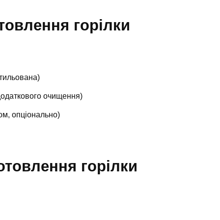
отовлення горілки
стильована)
додаткового очищення)
ом, опціонально)
отовлення горілки