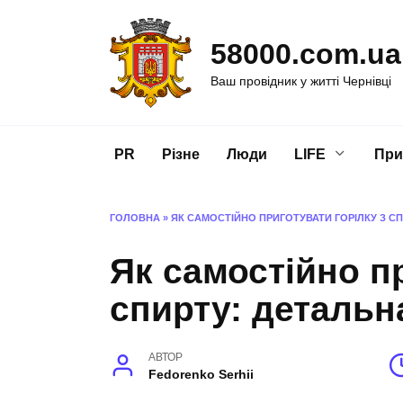
Перейти
до
58000.com.ua
вмісту
Ваш провідник у житті Чернівці
PR
Різне
Люди
LIFE
При
ГОЛОВНА
»
ЯК САМОСТІЙНО ПРИГОТУВАТИ ГОРІЛКУ З СП
Як самостійно пр
спирту: детальна
АВТОР
Fedorenko Serhii