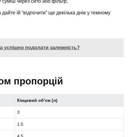
суміш через сито або фільтр.
дайте їй “відпочити” ще декілька днів у темному
а успішно подолати залежність?
ком пропорцій
Кінцевий об’єм (л)
3
1.5
4.5