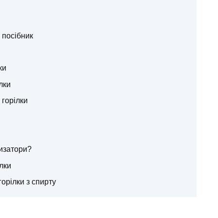
 посібник
ки
лки
 горілки
изатори?
лки
орілки з спирту