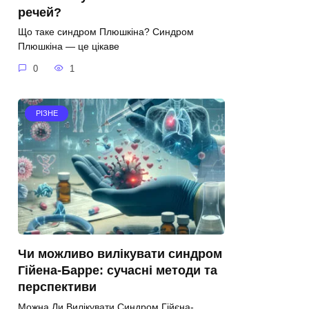
речей?
Що таке синдром Плюшкіна? Синдром
Плюшкіна — це цікаве
0
1
РІЗНЕ
Чи можливо вилікувати синдром
Гійена-Барре: сучасні методи та
перспективи
Можна Ли Вилікувати Синдром Гійєна-