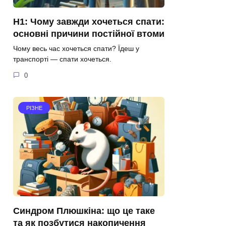
H1: Чому завжди хочеться спати:
основні причини постійної втоми
Чому весь час хочеться спати? Їдеш у
транспорті — спати хочеться.
0
РІЗНЕ
Синдром Плюшкіна: що це таке
та як позбутися накопичення