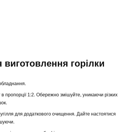
я виготовлення горілки
 обладнання.
у в пропорції 1:2. Обережно змішуйте, уникаючи різких
шок.
вугілля для додаткового очищення. Дайте настоятися
ішуючи.