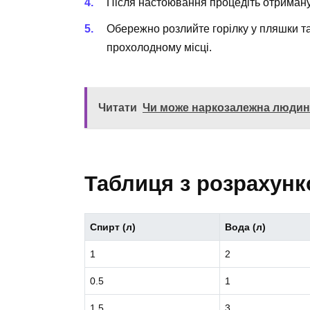
Після настоювання процедіть отриману 
Обережно розлийте горілку у пляшки та 
прохолодному місці.
Читати
Чи може наркозалежна людин
Таблиця з розрахун
Спирт (л)
Вода (л)
1
2
0.5
1
1.5
3