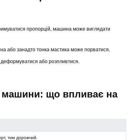
имуватися пропорцій, машина може виглядати
на або занадто тонка мастика може порватися.
 деформуватися або розпливтися.
і машини: що впливає на
у
орт, тим дорожчий.