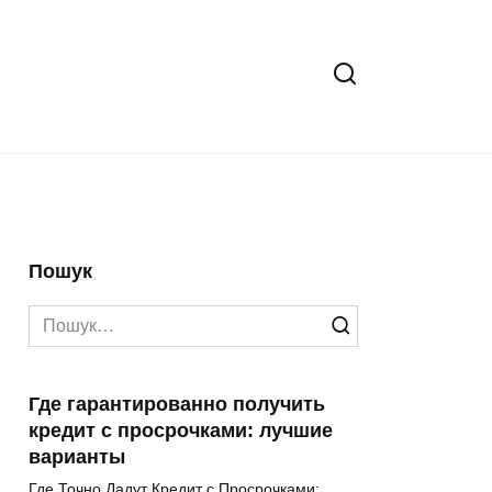
Пошук
Search
for:
Где гарантированно получить
кредит с просрочками: лучшие
варианты
Где Точно Дадут Кредит с Просрочками: