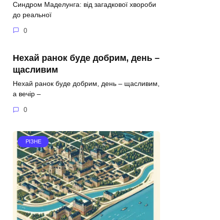
Синдром Маделунга: від загадкової хвороби
до реальної
0
Нехай ранок буде добрим, день –
щасливим
Нехай ранок буде добрим, день – щасливим,
а вечір –
0
РІЗНЕ