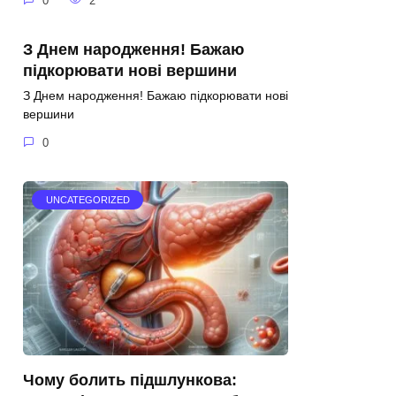
0
2
З Днем народження! Бажаю
підкорювати нові вершини
З Днем народження! Бажаю підкорювати нові
вершини
0
UNCATEGORIZED
Чому болить підшлункова: