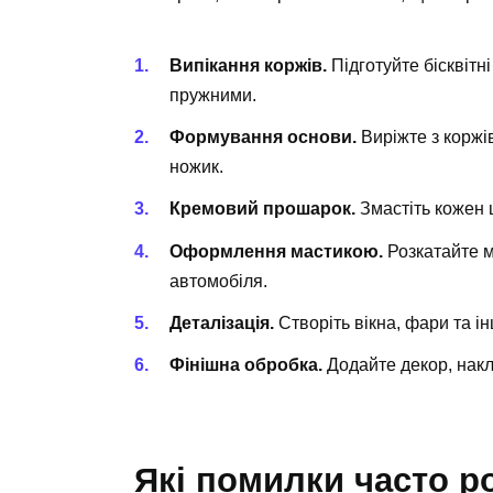
Випікання коржів.
Підготуйте бісквітн
пружними.
Формування основи.
Виріжте з коржі
ножик.
Кремовий прошарок.
Змастіть кожен 
Оформлення мастикою.
Розкатайте м
автомобіля.
Деталізація.
Створіть вікна, фари та і
Фінішна обробка.
Додайте декор, накле
Які помилки часто р