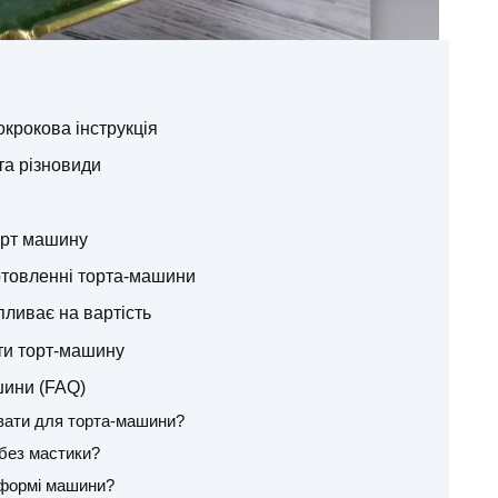
окрокова інструкція
та різновиди
торт машину
отовленні торта-машини
пливає на вартість
ти торт-машину
шини (FAQ)
увати для торта-машини?
без мастики?
 формі машини?