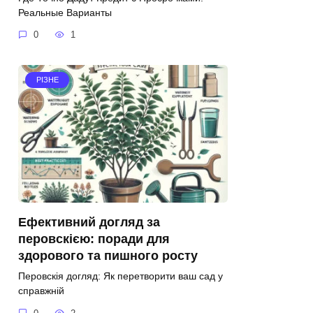
Реальные Варианты
0
1
РІЗНЕ
Ефективний догляд за
перовскією: поради для
здорового та пишного росту
Перовскія догляд: Як перетворити ваш сад у
справжній