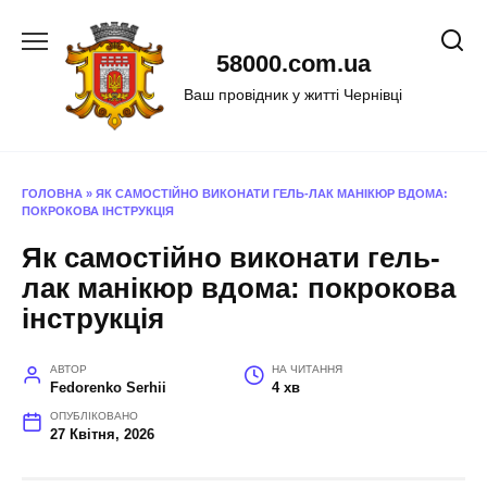
Перейти
до
58000.com.ua
вмісту
Ваш провідник у житті Чернівці
ГОЛОВНА
»
ЯК САМОСТІЙНО ВИКОНАТИ ГЕЛЬ-ЛАК МАНІКЮР ВДОМА:
ПОКРОКОВА ІНСТРУКЦІЯ
Як самостійно виконати гель-
лак манікюр вдома: покрокова
інструкція
АВТОР
НА ЧИТАННЯ
Fedorenko Serhii
4 хв
ОПУБЛІКОВАНО
27 Квітня, 2026