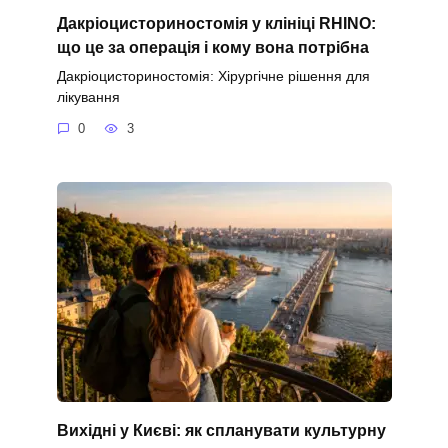
Дакріоцисториностомія у клініці RHINO:
що це за операція і кому вона потрібна
Дакріоцисториностомія: Хірургічне рішення для
лікування
0
3
Вихідні у Києві: як спланувати культурну