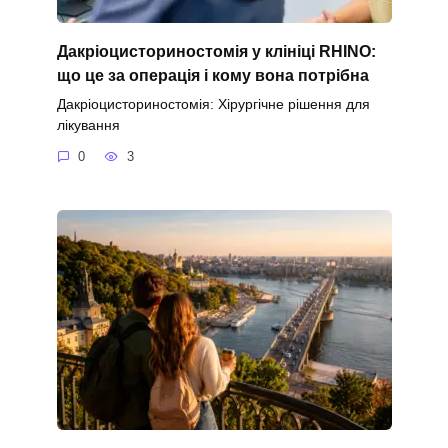
Дакріоцисториностомія у клініці RHINO:
що це за операція і кому вона потрібна
Дакріоцисториностомія: Хірургічне рішення для
лікування
0
3