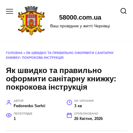
Перейти
до
58000.com.ua
вмісту
Ваш провідник у житті Чернівці
ГОЛОВНА
»
ЯК ШВИДКО ТА ПРАВИЛЬНО ОФОРМИТИ САНІТАРНУ
КНИЖКУ: ПОКРОКОВА ІНСТРУКЦІЯ
Як швидко та правильно
оформити санітарну книжку:
покрокова інструкція
АВТОР
НА ЧИТАННЯ
Fedorenko Serhii
3 хв
ПЕРЕГЛЯДІВ
ОПУБЛІКОВАНО
1
26 Квітня, 2026