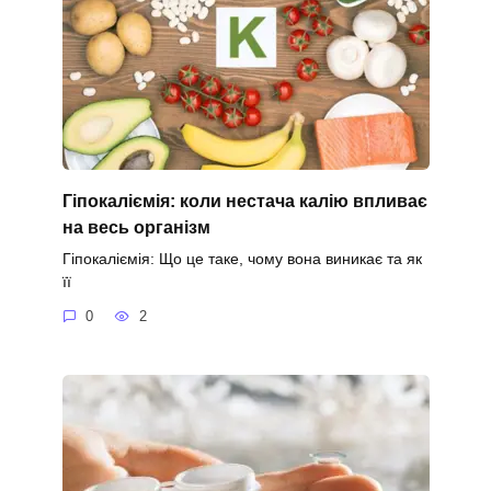
Гіпокаліємія: коли нестача калію впливає
на весь організм
Гіпокаліємія: Що це таке, чому вона виникає та як
її
0
2