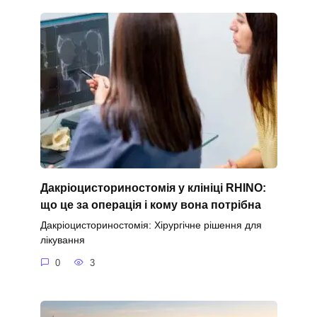
Дакріоцисториностомія у клініці RHINO:
що це за операція і кому вона потрібна
Дакріоцисториностомія: Хірургічне рішення для
лікування
0
3