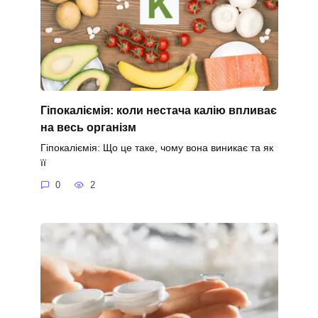
Гіпокаліємія: коли нестача калію впливає
на весь організм
Гіпокаліємія: Що це таке, чому вона виникає та як
її
0
2