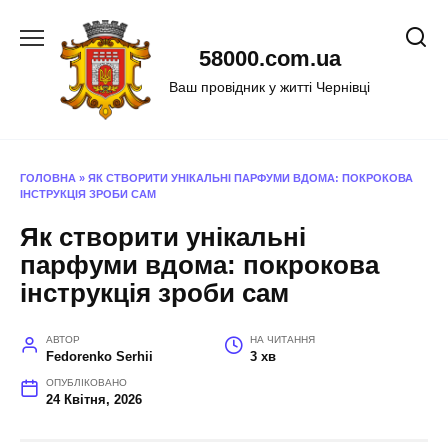
Перейти
до
58000.com.ua
вмісту
Ваш провідник у житті Чернівці
ГОЛОВНА
»
ЯК СТВОРИТИ УНІКАЛЬНІ ПАРФУМИ ВДОМА: ПОКРОКОВА
ІНСТРУКЦІЯ ЗРОБИ САМ
Як створити унікальні
парфуми вдома: покрокова
інструкція зроби сам
АВТОР
НА ЧИТАННЯ
Fedorenko Serhii
3 хв
ОПУБЛІКОВАНО
24 Квітня, 2026