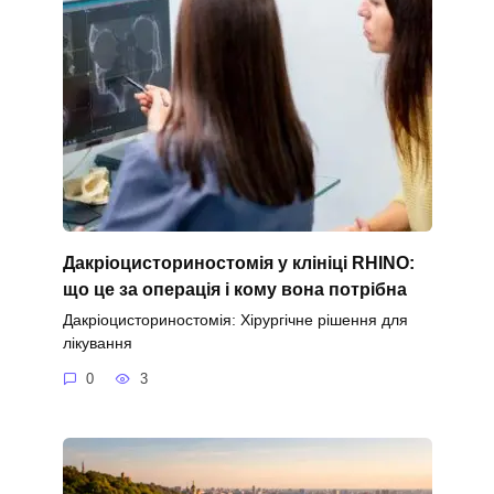
Дакріоцисториностомія у клініці RHINO:
що це за операція і кому вона потрібна
Дакріоцисториностомія: Хірургічне рішення для
лікування
0
3