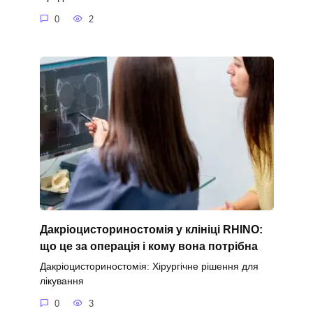
0
2
Дакріоцисториностомія у клініці RHINO:
що це за операція і кому вона потрібна
Дакріоцисториностомія: Хірургічне рішення для
лікування
0
3