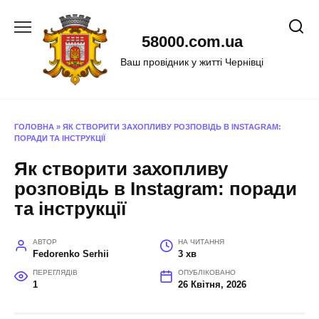
Перейти
до
58000.com.ua
вмісту
Ваш провідник у житті Чернівці
ГОЛОВНА
»
ЯК СТВОРИТИ ЗАХОПЛИВУ РОЗПОВІДЬ В INSTAGRAM:
ПОРАДИ ТА ІНСТРУКЦІЇ
Як створити захопливу
розповідь в Instagram: поради
та інструкції
АВТОР
НА ЧИТАННЯ
Fedorenko Serhii
3 хв
ПЕРЕГЛЯДІВ
ОПУБЛІКОВАНО
1
26 Квітня, 2026