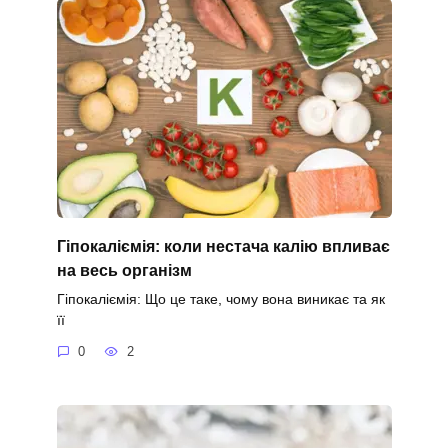
Гіпокаліємія: коли нестача калію впливає
на весь організм
Гіпокаліємія: Що це таке, чому вона виникає та як
її
0
2