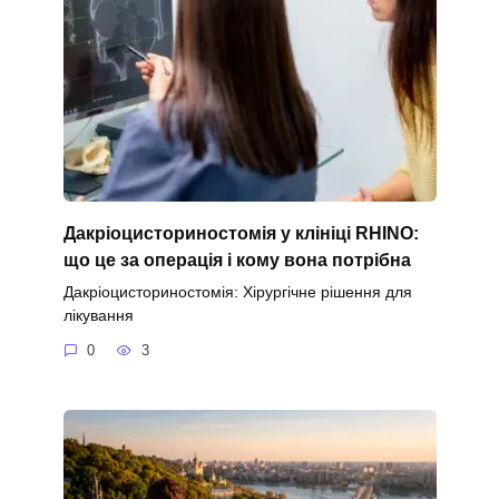
Дакріоцисториностомія у клініці RHINO:
що це за операція і кому вона потрібна
Дакріоцисториностомія: Хірургічне рішення для
лікування
0
3