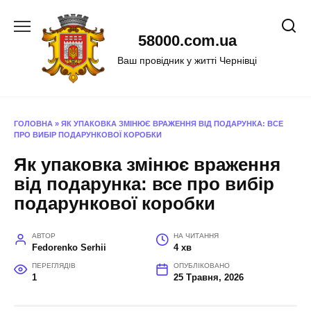
Перейти
до
58000.com.ua
вмісту
Ваш провідник у житті Чернівці
ГОЛОВНА
»
ЯК УПАКОВКА ЗМІНЮЄ ВРАЖЕННЯ ВІД ПОДАРУНКА: ВСЕ
ПРО ВИБІР ПОДАРУНКОВОЇ КОРОБКИ
Як упаковка змінює враження
від подарунка: все про вибір
подарункової коробки
АВТОР
НА ЧИТАННЯ
Fedorenko Serhii
4 хв
ПЕРЕГЛЯДІВ
ОПУБЛІКОВАНО
1
25 Травня, 2026