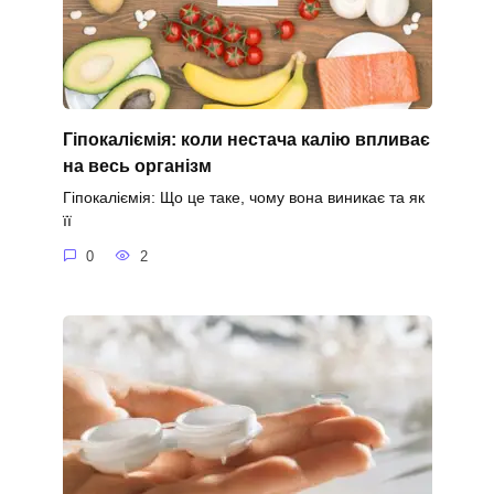
Гіпокаліємія: коли нестача калію впливає
на весь організм
Гіпокаліємія: Що це таке, чому вона виникає та як
її
0
2