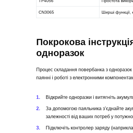
TP4056
Простота викори
CN3065
Ширші функції,
Покрокова інструкці
одноразок
Процес складання повербанка з одноразок з
паянні і роботі з електронними компонента
Відкрийте одноразки і витягніть акуму
За допомогою паяльника з’єднайте аку
залежності від ваших потреб у потужнос
Підключіть контролер заряду (наприклад