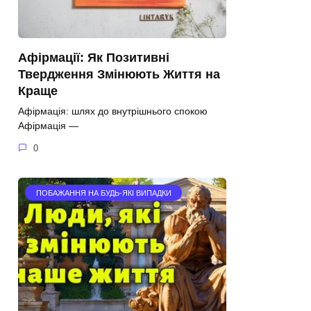
Афірмації: Як Позитивні
Твердження Змінюють Життя на
Краще
Афірмація: шлях до внутрішнього спокою
Афірмація —
0
ПОБАЖАННЯ НА БУДЬ-ЯКІ ВИПАДКИ