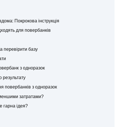
вдома: Покрокова інструкція
дходять для повербанків
и
а перевірити базу
ати
повербанк з одноразок
 результату
я повербанків з одноразок
 меншими затратами?
е гарна ідея?