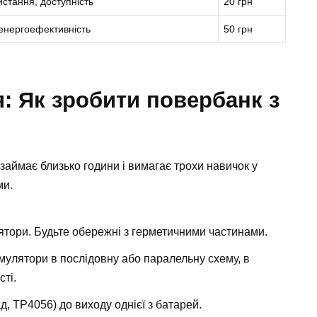
стання, доступність
20 грн
 енергоефективність
50 грн
я: Як зробити повербанк з
аймає близько години і вимагає трохи навичок у
ми.
лятори. Будьте обережні з герметичними частинами.
мулятори в послідовну або паралельну схему, в
ті.
, TP4056) до виходу однієї з батарей.