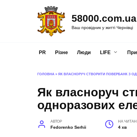
Перейти
до
58000.com.ua
вмісту
Ваш провідник у житті Чернівці
PR
Різне
Люди
LIFE
При
ГОЛОВНА
»
ЯК ВЛАСНОРУЧ СТВОРИТИ ПОВЕРБАНК З О
Як власноруч ст
одноразових еле
АВТОР
НА ЧИТА
Fedorenko Serhii
4 хв