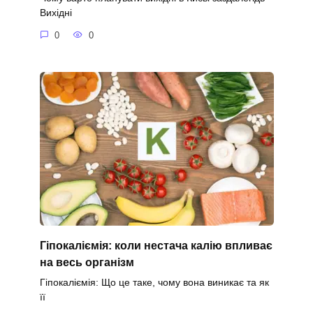
Вихідні
0
0
Гіпокаліємія: коли нестача калію впливає
на весь організм
Гіпокаліємія: Що це таке, чому вона виникає та як
її