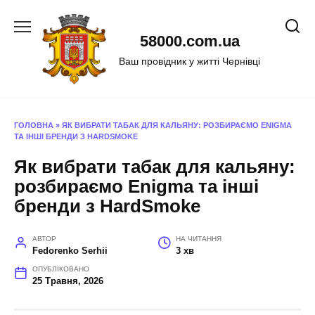
Перейти
до
58000.com.ua
вмісту
Ваш провідник у житті Чернівці
ГОЛОВНА
»
ЯК ВИБРАТИ ТАБАК ДЛЯ КАЛЬЯНУ: РОЗБИРАЄМО ENIGMA
ТА ІНШІ БРЕНДИ З HARDSMOKE
Як вибрати табак для кальяну:
розбираємо Enigma та інші
бренди з HardSmoke
АВТОР
НА ЧИТАННЯ
Fedorenko Serhii
3 хв
ОПУБЛІКОВАНО
25 Травня, 2026