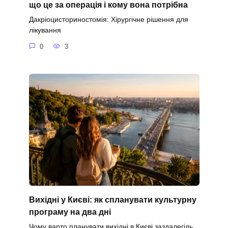
що це за операція і кому вона потрібна
Дакріоцисториностомія: Хірургічне рішення для
лікування
0
3
Вихідні у Києві: як спланувати культурну
програму на два дні
Чому варто планувати вихідні в Києві заздалегідь