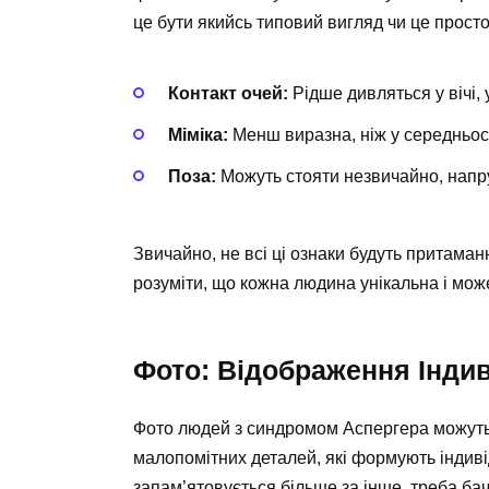
це бути якийсь типовий вигляд чи це прост
Контакт очей:
Рідше дивляться у вічі,
Міміка:
Менш виразна, ніж у середньос
Поза:
Можуть стояти незвичайно, напр
Звичайно, не всі ці ознаки будуть притама
розуміти, що кожна людина унікальна і мож
Фото: Відображення Індив
Фото людей з синдромом Аспергера можуть д
малопомітних деталей, які формують індиві
запам’ятовується більше за інше, треба бач