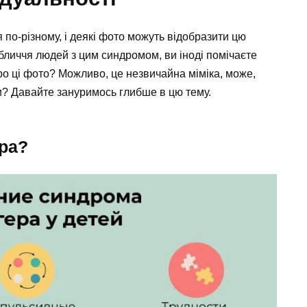
по-різному, і деякі фото можуть відобразити цю
обличчя людей з цим синдромом, ви іноді помічаєте
о ці фото? Можливо, це незвичайна міміка, може,
и? Давайте зануримось глибше в цю тему.
ра?