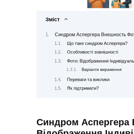
Зміст
Синдром Аспергера Внешность Фото
Що таке синдром Аспергера?
Особливості зовнішності
Фото: Відображення Індивідуаль
Варіанти вираження
Переваги та виклики
Як підтримати?
Синдром Аспергера 
Відображення Індиві