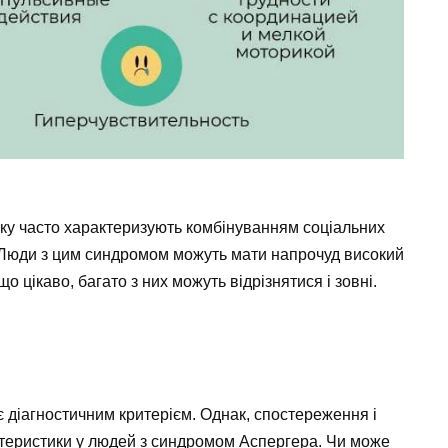
ку часто характеризують комбінуванням соціальних
. Люди з цим синдромом можуть мати напрочуд високий
 що цікаво, багато з них можуть відрізнятися і зовні.
є діагностичним критерієм. Однак, спостереження і
актеристики у людей з синдромом Аспергера. Чи може