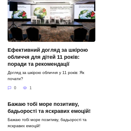
Ефективний догляд за шкірою
обличчя для дітей 11 років:
поради та рекомендації
Догляд за шкірою обличчя у 11 років: Як
почати?
0
1
Бажаю тобі море позитиву,
бадьорості та яскравих емоцій!
Бажаю тобі море позитиву, бадьорості та
яскравих емоцій!