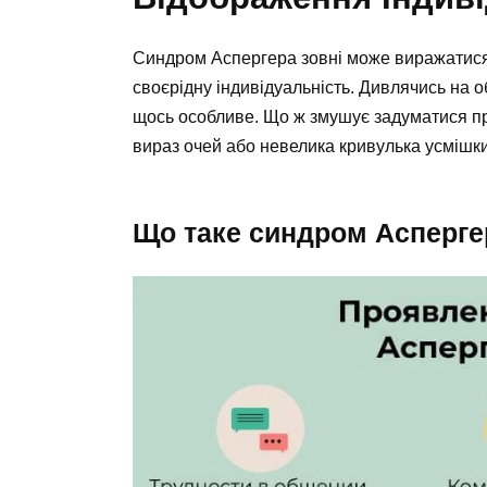
Синдром Аспергера зовні може виражатися 
своєрідну індивідуальність. Дивлячись на 
щось особливе. Що ж змушує задуматися пр
вираз очей або невелика кривулька усмішк
Що таке синдром Асперге