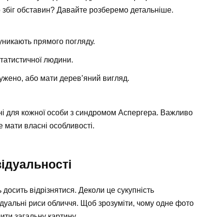
о збіг обставин? Давайте розберемо детальніше.
 уникають прямого погляду.
татистичної людини.
ужено, або мати дерев’яний вигляд.
нні для кожної особи з синдромом Аспергера. Важливо
е мати власні особливості.
ідуальності
осить відрізнятися. Деколи це сукупність
дуальні риси обличчя. Щоб зрозуміти, чому одне фото
ити загальну картину.