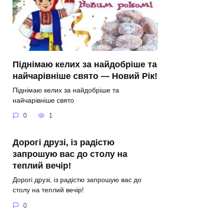
Піднімаю келих за найдобріше та
найчарівніше свято — Новий Рік!
Піднімаю келих за найдобріше та
найчарівніше свято
0
1
Дорогі друзі, із радістю
запрошую вас до столу на
теплий вечір!
Дорогі друзі, із радістю запрошую вас до
столу на теплий вечір!
0