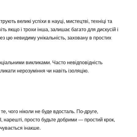
ють великі успіхи в науці, мистецтві, техніці та
віть якщо і трохи інша, залишає багато для дискусій і
з цю невидиму унікальність, заховану в простих
оціальними викликами. Часто невідповідність
ликати нерозуміння чи навіть ізоляцію.
е, чого ніколи не буде вдосталь. По-друге,
. І, нарешті, просто будьте добрими — простий крок,
очувається інакше.