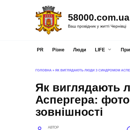
Перейти
до
58000.com.ua
вмісту
Ваш провідник у житті Чернівці
PR
Різне
Люди
LIFE
При
ГОЛОВНА
»
ЯК ВИГЛЯДАЮТЬ ЛЮДИ З СИНДРОМОМ АСПЕР
Як виглядають 
Аспергера: фото
зовнішності
АВТОР