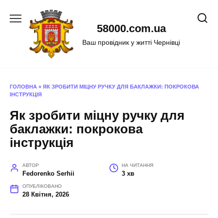
Перейти
до
58000.com.ua
вмісту
Ваш провідник у житті Чернівці
ГОЛОВНА
»
ЯК ЗРОБИТИ МІЦНУ РУЧКУ ДЛЯ БАКЛАЖКИ: ПОКРОКОВА
ІНСТРУКЦІЯ
Як зробити міцну ручку для
баклажки: покрокова
інструкція
АВТОР
НА ЧИТАННЯ
Fedorenko Serhii
3 хв
ОПУБЛІКОВАНО
28 Квітня, 2026