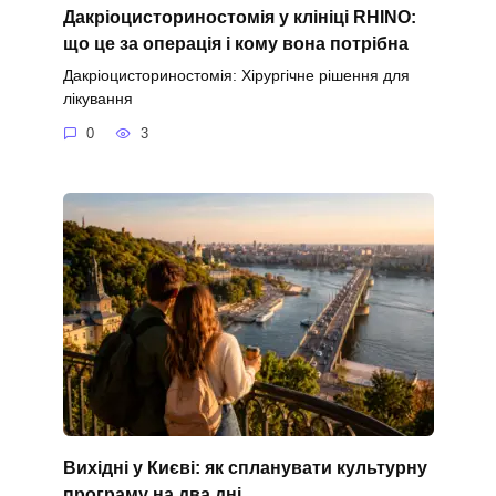
Дакріоцисториностомія у клініці RHINO:
що це за операція і кому вона потрібна
Дакріоцисториностомія: Хірургічне рішення для
лікування
0
3
Вихідні у Києві: як спланувати культурну
програму на два дні