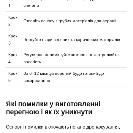
1
частини.
Крок
Створіть основу з грубих матеріалів для аерації.
2
Крок
Чергуйте шари зелених та коричневих матеріалів.
3
Крок
Регулярно перемішуйте компост та контролюйте
4
вологість.
Крок
За 6–12 місяців перегній буде готовий до
5
використання.
Які помилки у виготовленні
перегною і як їх уникнути
Основні помилки включають погане дренажування,