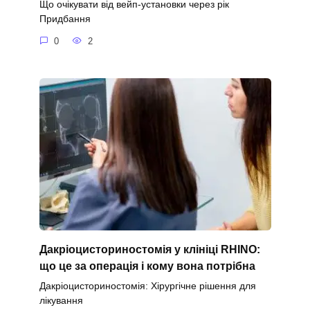
Що очікувати від вейп-установки через рік
Придбання
0
2
Дакріоцисториностомія у клініці RHINO:
що це за операція і кому вона потрібна
Дакріоцисториностомія: Хірургічне рішення для
лікування