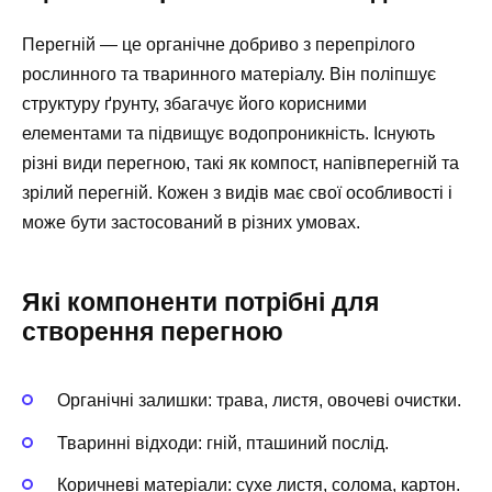
Перегній — це органічне добриво з перепрілого
рослинного та тваринного матеріалу. Він поліпшує
структуру ґрунту, збагачує його корисними
елементами та підвищує водопроникність. Існують
різні види перегною, такі як компост, напівперегній та
зрілий перегній. Кожен з видів має свої особливості і
може бути застосований в різних умовах.
Які компоненти потрібні для
створення перегною
Органічні залишки: трава, листя, овочеві очистки.
Тваринні відходи: гній, пташиний послід.
Коричневі матеріали: сухе листя, солома, картон.