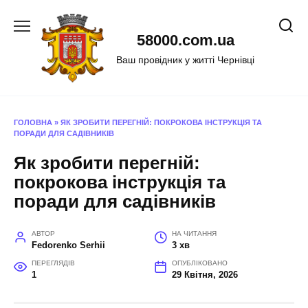
Перейти
до
58000.com.ua
вмісту
Ваш провідник у житті Чернівці
ГОЛОВНА
»
ЯК ЗРОБИТИ ПЕРЕГНІЙ: ПОКРОКОВА ІНСТРУКЦІЯ ТА
ПОРАДИ ДЛЯ САДІВНИКІВ
Як зробити перегній:
покрокова інструкція та
поради для садівників
АВТОР
НА ЧИТАННЯ
Fedorenko Serhii
3 хв
ПЕРЕГЛЯДІВ
ОПУБЛІКОВАНО
1
29 Квітня, 2026