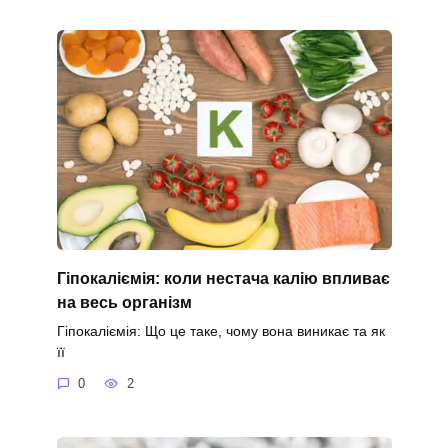
Гіпокаліємія: коли нестача калію впливає
на весь організм
Гіпокаліємія: Що це таке, чому вона виникає та як
її
0
2