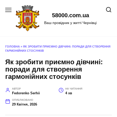
Перейти
до
58000.com.ua
вмісту
Ваш провідник у житті Чернівці
ГОЛОВНА
»
ЯК ЗРОБИТИ ПРИЄМНО ДІВЧИНІ: ПОРАДИ ДЛЯ СТВОРЕННЯ
ГАРМОНІЙНИХ СТОСУНКІВ
Як зробити приємно дівчині:
поради для створення
гармонійних стосунків
АВТОР
НА ЧИТАННЯ
Fedorenko Serhii
4 хв
ОПУБЛІКОВАНО
29 Квітня, 2026