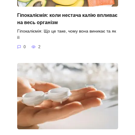
Гіпокаліємія: коли нестача калію впливає
на весь організм
Гіпокаліємія: Що це таке, чому вона виникає та як
її
0
2