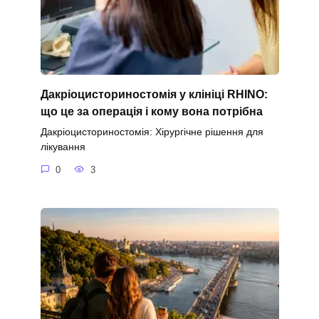
Дакріоцисториностомія у клініці RHINO:
що це за операція і кому вона потрібна
Дакріоцисториностомія: Хірургічне рішення для
лікування
0
3