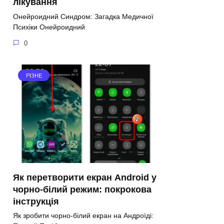
лікування
Онейроидний Синдром: Загадка Медичної
Психіки Онейроидний
0
РІЗНЕ
Як перетворити екран Android у
чорно-білий режим: покрокова
інструкція
Як зробити чорно-білий екран на Андроїді: