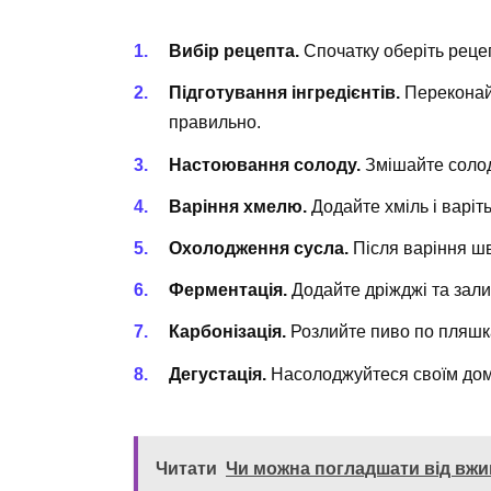
Вибір рецепта.
Спочатку оберіть реце
Підготування інгредієнтів.
Переконайт
правильно.
Настоювання солоду.
Змішайте солод 
Варіння хмелю.
Додайте хміль і варіт
Охолодження сусла.
Після варіння шв
Ферментація.
Додайте дріжджі та зали
Карбонізація.
Розлийте пиво по пляшка
Дегустація.
Насолоджуйтеся своїм до
Читати
Чи можна погладшати від вжи