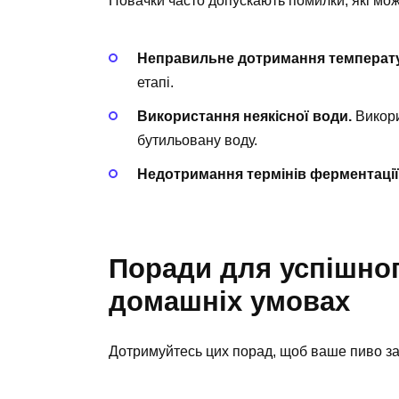
Новачки часто допускають помилки, які мож
Неправильне дотримання температ
етапі.
Використання неякісної води.
Викори
бутильовану воду.
Недотримання термінів ферментації
Поради для успішног
домашніх умовах
Дотримуйтесь цих порад, щоб ваше пиво за