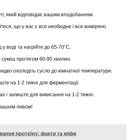
пт, який відповідає вашим вподобанням.
еся, що у вас є все необхідне і все виміряно
у воді та нагрійте до 65-70°C.
ь суміш протягом 60-90 хвилин.
идко охолодіть сусло до кімнатної температури.
ште на 1-2 тижні для ферментації.
х і залиште для викисання на 1-2 тижні.
машнім пивом!
вання протеїну: факти та міфи