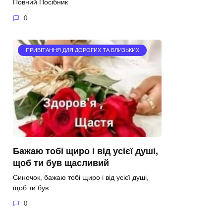
Повний Посібник
0
ПРИВІТАННЯ ДЛЯ ДОРОГИХ ТА БЛИЗЬКИХ
Бажаю тобі щиро і від усієї душі,
щоб ти був щасливий
Синочок, бажаю тобі щиро і від усієї душі,
щоб ти був
0