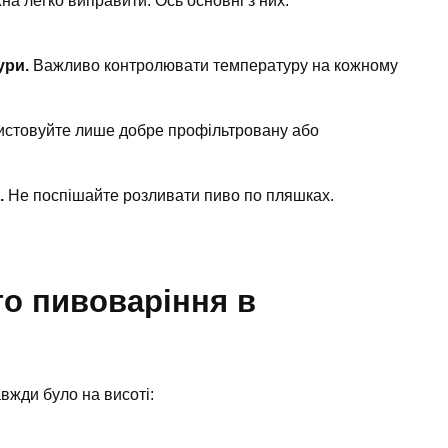
на легко виправити. Ось основні з них:
ури.
Важливо контролювати температуру на кожному
стовуйте лише добре профільтровану або
.
Не поспішайте розливати пиво по пляшках.
о пивоваріння в
вжди було на висоті: