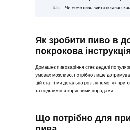
Чи може пиво вийти поганої якос
Як зробити пиво в д
покрокова інструкція
Домашнє пивоваріння стає дедалі популярн
умовах можливо, потрібно лише дотримуват
цій статті ми детально розглянемо, як приг
та поділимося корисними порадами.
Що потрібно для пр
пива