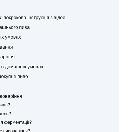
 покрокова інструкція з відео
машнього пива
іх умовах
ування
аріння
 в домашніх умовах
покупне пиво
воваріння
силь?
джів?
я ферментації?
с пивоваріння?