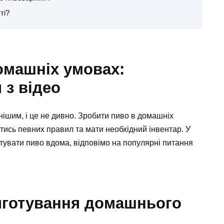
ті?
омашніх умовах:
 з відео
ішим, і це не дивно. Зробити пиво в домашніх
ись певних правил та мати необхідний інвентар. У
отувати пиво вдома, відповімо на популярні питання
иготування домашнього