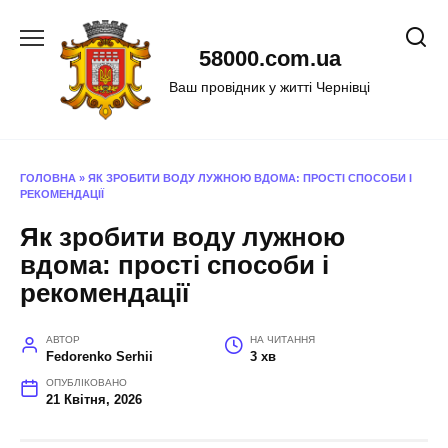
Перейти
до
58000.com.ua
вмісту
Ваш провідник у житті Чернівці
ГОЛОВНА
»
ЯК ЗРОБИТИ ВОДУ ЛУЖНОЮ ВДОМА: ПРОСТІ СПОСОБИ І
РЕКОМЕНДАЦІЇ
Як зробити воду лужною
вдома: прості способи і
рекомендації
АВТОР
НА ЧИТАННЯ
Fedorenko Serhii
3 хв
ОПУБЛІКОВАНО
21 Квітня, 2026