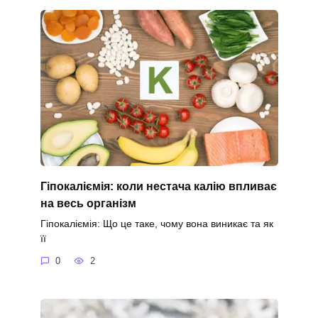
Гіпокаліємія: коли нестача калію впливає
на весь організм
Гіпокаліємія: Що це таке, чому вона виникає та як
її
0
2