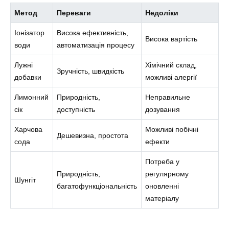
Метод
Переваги
Недоліки
Іонізатор
Висока ефективність,
Висока вартість
води
автоматизація процесу
Лужні
Хімічний склад,
Зручність, швидкість
добавки
можливі алергії
Лимонний
Природність,
Неправильне
сік
доступність
дозування
Харчова
Можливі побічні
Дешевизна, простота
сода
ефекти
Потреба у
Природність,
регулярному
Шунгіт
багатофункціональність
оновленні
матеріалу