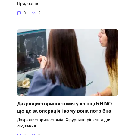
Придбання
0
2
Дакріоцисториностомія у клініці RHINO:
що це за операція і кому вона потрібна
Дакріоцисториностомія: Хірургічне рішення для
лікування