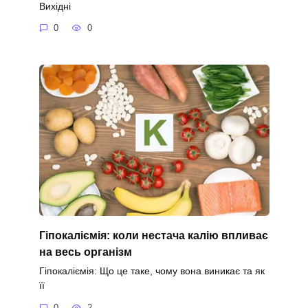
Вихідні
0
0
Гіпокаліємія: коли нестача калію впливає
на весь організм
Гіпокаліємія: Що це таке, чому вона виникає та як
її
0
2