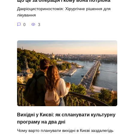
що це за операція і кому вона потрібна
Дакріоцисториностомія: Хірургічне рішення для
лікування
0
3
Вихідні у Києві: як спланувати культурну
програму на два дні
Чому варто планувати вихідні в Києві заздалегідь