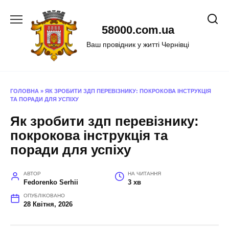
Перейти
до
58000.com.ua
вмісту
Ваш провідник у житті Чернівці
ГОЛОВНА
»
ЯК ЗРОБИТИ ЗДП ПЕРЕВІЗНИКУ: ПОКРОКОВА ІНСТРУКЦІЯ
ТА ПОРАДИ ДЛЯ УСПІХУ
Як зробити здп перевізнику:
покрокова інструкція та
поради для успіху
АВТОР
НА ЧИТАННЯ
Fedorenko Serhii
3 хв
ОПУБЛІКОВАНО
28 Квітня, 2026