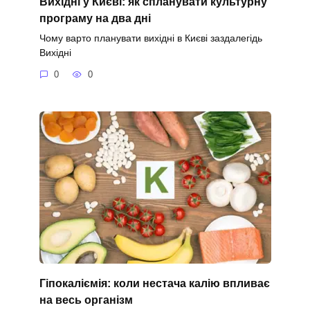
Вихідні у Києві: як спланувати культурну
програму на два дні
Чому варто планувати вихідні в Києві заздалегідь
Вихідні
0
0
Гіпокаліємія: коли нестача калію впливає
на весь організм