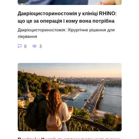
Дакріоцисториностомія у клініці RHINO:
що це за операція і кому вона потрібна
Дакріоцисториностомія: Хірургічне рішення для
лікування
0
3