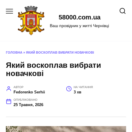
Перейти
до
58000.com.ua
вмісту
Ваш провідник у житті Чернівці
ГОЛОВНА
»
ЯКИЙ ВОСКОПЛАВ ВИБРАТИ НОВАЧКОВІ
Який воскоплав вибрати
новачкові
АВТОР
НА ЧИТАННЯ
Fedorenko Serhii
3 хв
ОПУБЛІКОВАНО
25 Травня, 2026