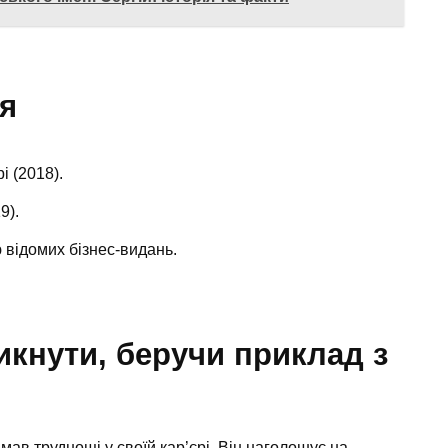
я
і (2018).
9).
 відомих бізнес-видань.
икнути, беручи приклад з
ав труднощі у своїй кар’єрі. Він наголошує на