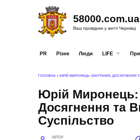
Перейти
до
58000.com.ua
вмісту
Ваш провідник у житті Чернівці
PR
Різне
Люди
LIFE
При
ГОЛОВНА
»
ЮРІЙ МИРОНЕЦЬ: БІОГРАФІЯ, ДОСЯГНЕННЯ 
Юрій Миронець: 
Досягнення та В
Суспільство
АВТОР