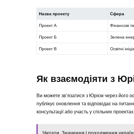
Назва проекту
Сфера
Проект А
Фінансові те
Проект Б
Зелена ене
Проект В
Освітні ініц
Як взаємодіяти з Ю
Ви можете зв’язатися з Юрієм через його оф
публікує оновлення та відповідає на питан
консультації або участь у спільних проектах
Читати
Значення і походження українс