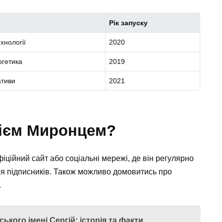
Рік запуску
хнології
2020
ргетика
2019
іативи
2021
рієм Миронцем?
іційний сайт або соціальні мережі, де він регулярно
ня підписників. Також можливо домовитись про
.
ького імені Сергій: історія та факти