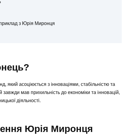
?
и приклад з Юрія Миронця
онець?
д, який асоціюється з інноваціями, стабільністю та
ій завжди мав прихильність до економіки та інновацій,
цької діяльності.
нення Юрія Миронця