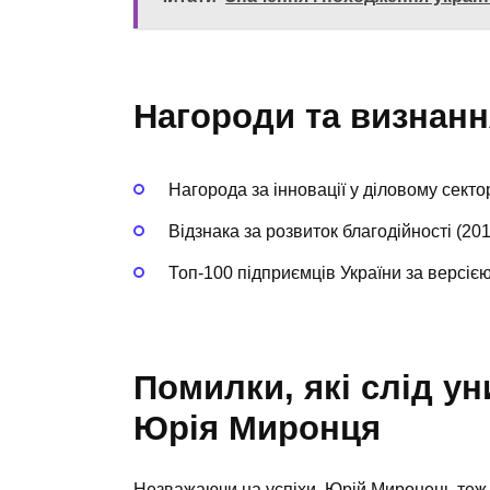
Нагороди та визнанн
Нагорода за інновації у діловому сектор
Відзнака за розвиток благодійності (201
Топ-100 підприємців України за версією
Помилки, які слід ун
Юрія Миронця
Незважаючи на успіхи, Юрій Миронець теж м