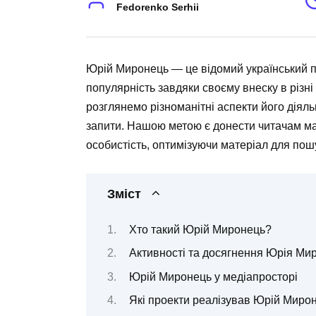
Fedorenko Serhii
Юрій Миронець — це відомий український п
популярність завдяки своєму внеску в різні 
розглянемо різноманітні аспекти його діял
запити. Нашою метою є донести читачам ма
особистість, оптимізуючи матеріал для пош
Зміст
Хто такий Юрій Миронець?
Активності та досягнення Юрія Ми
Юрій Миронець у медіапросторі
Які проекти реалізував Юрій Миро