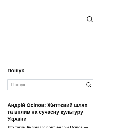
Пошук
Search
for:
Андрій Осіпов: Життєвий шлях
та вплив на сучасну культуру
України
Хто такий Андрій Осіпов? Андрій Осіпов —