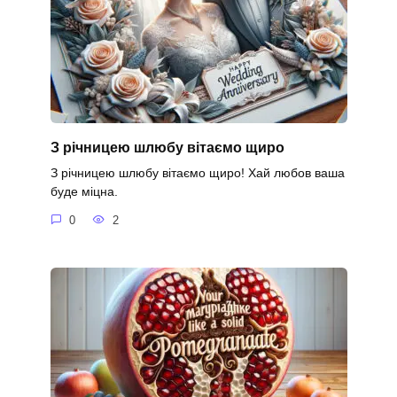
З річницею шлюбу вітаємо щиро
З річницею шлюбу вітаємо щиро! Хай любов ваша
буде міцна.
0
2