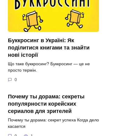
Буккросинг в Україні: Як
поділитися книгами та знайти
нові історії
Що таке буккросинг? Буккросинг — це не
просто термін.
0
Почему ты дорама: секреты
популярности корейских
сериалов для зрителей
Почему ты дорама: секрет успеха Когда дело
касается