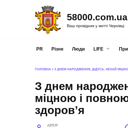
Перейти
до
58000.com.ua
вмісту
Ваш провідник у житті Чернівці
PR
Різне
Люди
LIFE
При
ГОЛОВНА
»
З ДНЕМ НАРОДЖЕННЯ, ДІДУСЬ. НЕХАЙ МІЦН
З днем народжен
міцною і повною
здоров’я
АВТОР