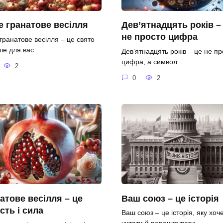
 гранатове весілля
Дев’ятнадцять років –
не просто цифра
гранатове весілля – це свято
ше для вас
Дев’ятнадцять років – це не пр
цифра, а символ
2
0
2
атове весілля – це
Ваш союз – це історія
ість і сила
Ваш союз – це історія, яку хоч