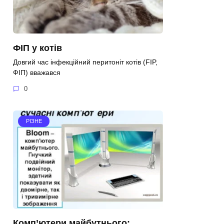
ФІП у котів
Довгий час інфекційний перитоніт котів (FIP,
ФІП) вважався
0
РІЗНЕ
Комп’ютери майбутнього: