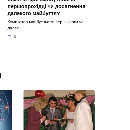
першопрохідці чи досягнення
далекого майбуття?
Комп’ютер майбутнього: перші кроки чи
далекі
0
я