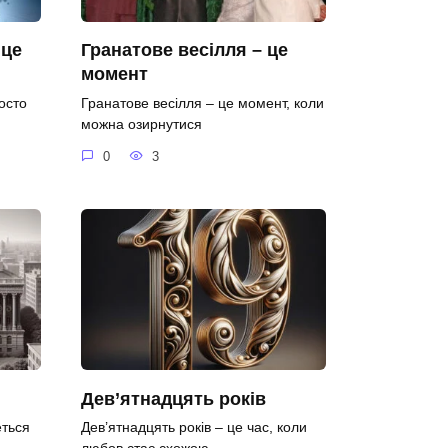
 це
Гранатове весілля – це
момент
осто
Гранатове весілля – це момент, коли
можна озирнутися
0
3
Дев’ятнадцять років
еться
Дев’ятнадцять років – це час, коли