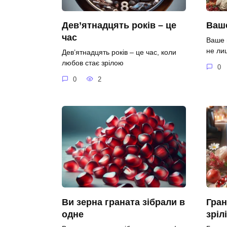
Дев’ятнадцять років – це
Ваше
час
Ваше 
не ли
Дев’ятнадцять років – це час, коли
любов стає зрілою
0
0
2
Ви зерна граната зібрали в
Гран
одне
зріл