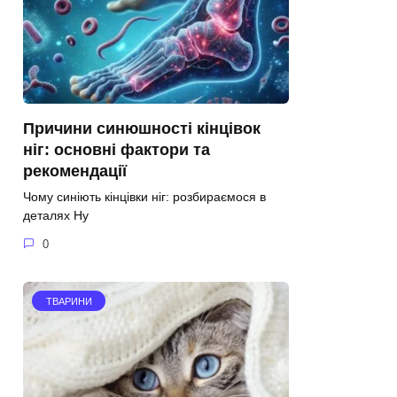
Причини синюшності кінцівок
ніг: основні фактори та
рекомендації
Чому синіють кінцівки ніг: розбираємося в
деталях Ну
0
ТВАРИНИ