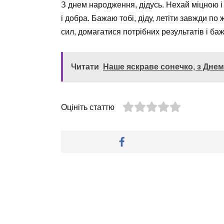
З днем народження, дідусь. Нехай міцною і
і добра. Бажаю тобі, діду, летіти завжди п
сил, домагатися потрібних результатів і ба
Читати
Наше яскраве сонечко, з Дне
Оцініть статтю