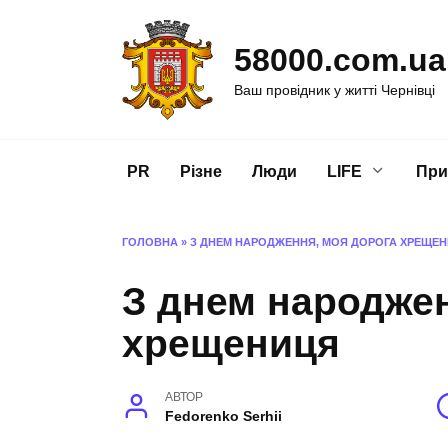
Перейти
до
58000.com.ua
вмісту
Ваш провідник у житті Чернівці
PR
Різне
Люди
LIFE
При
ГОЛОВНА
»
З ДНЕМ НАРОДЖЕННЯ, МОЯ ДОРОГА ХРЕЩЕ
З днем народжен
хрещениця
АВТОР
Fedorenko Serhii