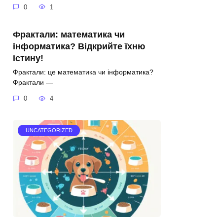
0
1
Фрактали: математика чи
інформатика? Відкрийте їхню
істину!
Фрактали: це математика чи інформатика?
Фрактали —
0
4
UNCATEGORIZED