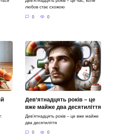
еться
Дев’ятнадцять років – це час, коли
любов стає схожою
0
0
ий
Дев’ятнадцять років – це
вже майже два десятиліття
:
Дев’ятнадцять років – це вже майже
два десятиліття
0
0