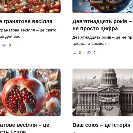
 гранатове весілля
Дев’ятнадцять років –
не просто цифра
гранатове весілля – це свято
ше для вас
Дев’ятнадцять років – це не пр
цифра, а символ
2
0
2
атове весілля – це
Ваш союз – це історія
ість і сила