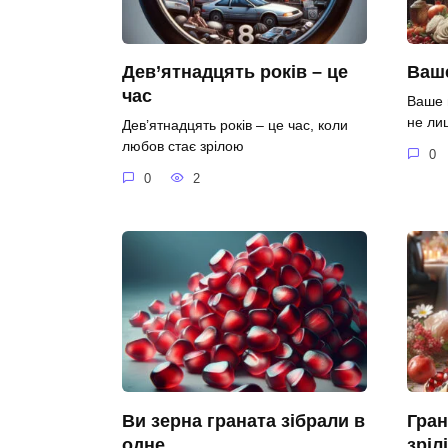
Дев’ятнадцять років – це
Ваше
час
Ваше 
не ли
Дев’ятнадцять років – це час, коли
любов стає зрілою
0
0
2
Ви зерна граната зібрали в
Гран
одне
зріл