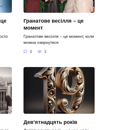
 це
Гранатове весілля – це
момент
осто
Гранатове весілля – це момент, коли
можна озирнутися
0
3
Дев’ятнадцять років