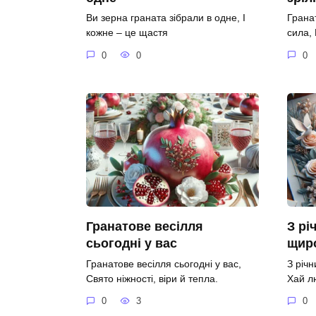
Ви зерна граната зібрали в одне, І
Гранат
кожне – це щастя
сила,
0
0
0
Гранатове весілля
З рі
сьогодні у вас
щир
Гранатове весілля сьогодні у вас,
З річ
Свято ніжності, віри й тепла.
Хай л
0
3
0