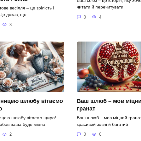
Ваш союз – це історія, яку хоч
читати й перечитувати.
ове весілля – це зрілість і
 Це доказ, що
0
4
3
чницею шлюбу вітаємо
Ваш шлюб – мов міцн
о
гранат
ницею шлюбу вітаємо щиро!
Ваш шлюб – мов міцний гранат
юбов ваша буде міцна.
красивий зовні й багатий
2
0
0