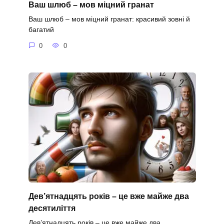
Ваш шлюб – мов міцний гранат
Ваш шлюб – мов міцний гранат: красивий зовні й
багатий
0
0
Дев’ятнадцять років – це вже майже два
десятиліття
Дев’ятнадцять років – це вже майже два