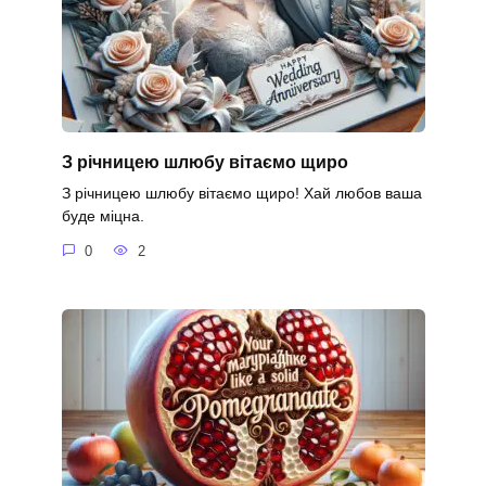
З річницею шлюбу вітаємо щиро
З річницею шлюбу вітаємо щиро! Хай любов ваша
буде міцна.
0
2