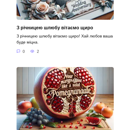
З річницею шлюбу вітаємо щиро
З річницею шлюбу вітаємо щиро! Хай любов ваша
буде міцна.
0
2