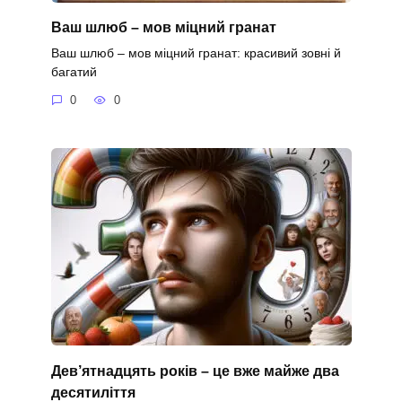
Ваш шлюб – мов міцний гранат
Ваш шлюб – мов міцний гранат: красивий зовні й
багатий
0
0
Дев’ятнадцять років – це вже майже два
десятиліття