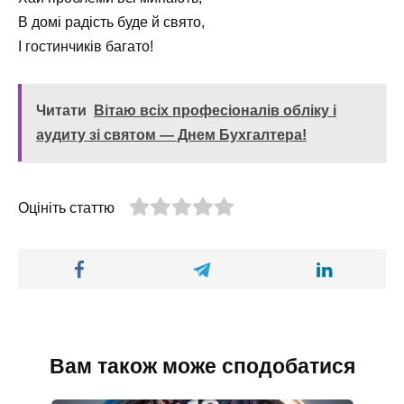
В домі радість буде й свято,
І гостинчиків багато!
Читати
Вітаю всіх професіоналів обліку і
аудиту зі святом — Днем Бухгалтера!
Оцініть статтю
Вам також може сподобатися