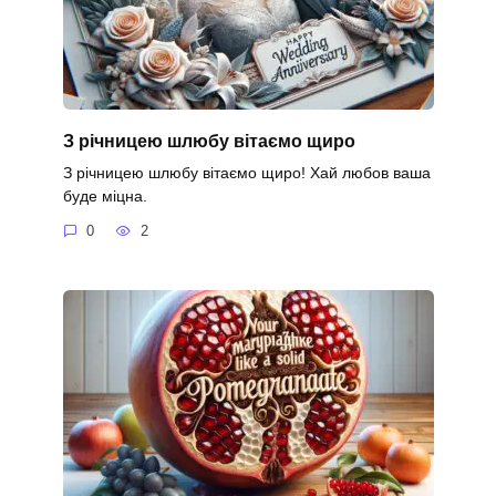
З річницею шлюбу вітаємо щиро
З річницею шлюбу вітаємо щиро! Хай любов ваша
буде міцна.
0
2