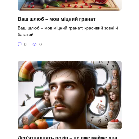
Ваш шлюб – мов міцний гранат
Ваш шлюб – мов міцний гранат: красивий зовні й
багатий
0
0
Дев’ятнадцять років – це вже майже два