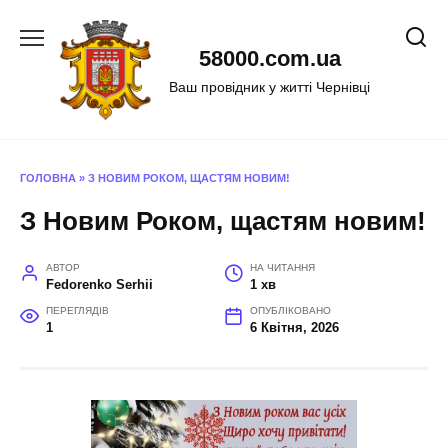
Перейти
до
58000.com.ua
вмісту
Ваш провідник у житті Чернівці
ГОЛОВНА
»
З НОВИМ РОКОМ, ЩАСТЯМ НОВИМ!
З Новим Роком, щастям новим!
АВТОР
НА ЧИТАННЯ
Fedorenko Serhii
1 хв
ПЕРЕГЛЯДІВ
ОПУБЛІКОВАНО
1
6 Квітня, 2026