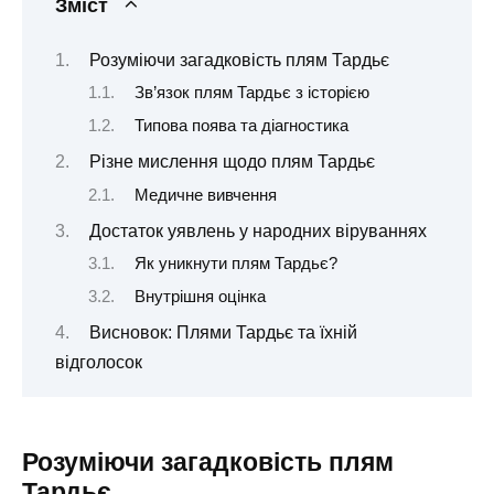
Зміст
Розуміючи загадковість плям Тардьє
Зв’язок плям Тардьє з історією
Типова поява та діагностика
Різне мислення щодо плям Тардьє
Медичне вивчення
Достаток уявлень у народних віруваннях
Як уникнути плям Тардьє?
Внутрішня оцінка
Висновок: Плями Тардьє та їхній
відголосок
Розуміючи загадковість плям
Тардьє