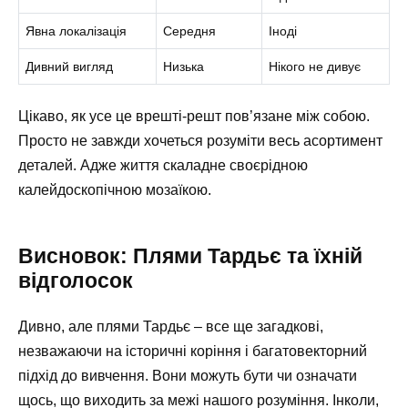
Явна локалізація
Середня
Іноді
Дивний вигляд
Низька
Нікого не дивує
Цікаво, як усе це врешті-решт пов’язане між собою.
Просто не завжди хочеться розуміти весь асортимент
деталей. Адже життя скаладне своєрідною
калейдоскопічною мозаїкою.
Висновок: Плями Тардьє та їхній
відголосок
Дивно, але плями Тардьє – все ще загадкові,
незважаючи на історичні коріння і багатовекторний
підхід до вивчення. Вони можуть бути чи означати
щось, що виходить за межі нашого розуміння. Інколи,