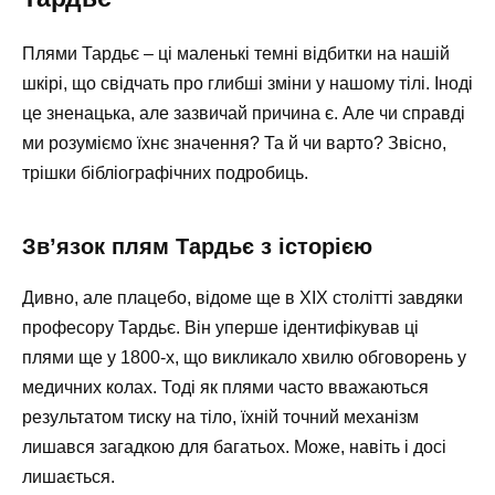
Плями Тардьє – ці маленькі темні відбитки на нашій
шкірі, що свідчать про глибші зміни у нашому тілі. Іноді
це зненацька, але зазвичай причина є. Але чи справді
ми розуміємо їхнє значення? Та й чи варто? Звісно,
трішки бібліографічних подробиць.
Зв’язок плям Тардьє з історією
Дивно, але плацебо, відоме ще в XIX столітті завдяки
професору Тардьє. Він уперше ідентифікував ці
плями ще у 1800-х, що викликало хвилю обговорень у
медичних колах. Тоді як плями часто вважаються
результатом тиску на тіло, їхній точний механізм
лишався загадкою для багатьох. Може, навіть і досі
лишається.