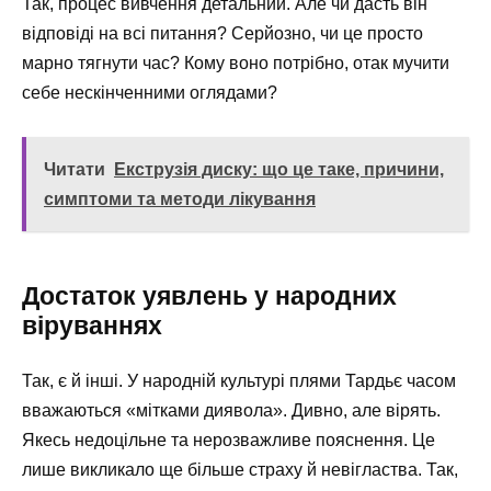
Так, процес вивчення детальний. Але чи дасть він
відповіді на всі питання? Серйозно, чи це просто
марно тягнути час? Кому воно потрібно, отак мучити
себе нескінченними оглядами?
Читати
Екструзія диску: що це таке, причини,
симптоми та методи лікування
Достаток уявлень у народних
віруваннях
Так, є й інші. У народній культурі плями Тардьє часом
вважаються «мітками диявола». Дивно, але вірять.
Якесь недоцільне та нерозважливе пояснення. Це
лише викликало ще більше страху й невігластва. Так,