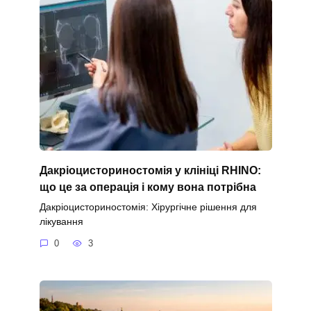
Дакріоцисториностомія у клініці RHINO:
що це за операція і кому вона потрібна
Дакріоцисториностомія: Хірургічне рішення для
лікування
0
3