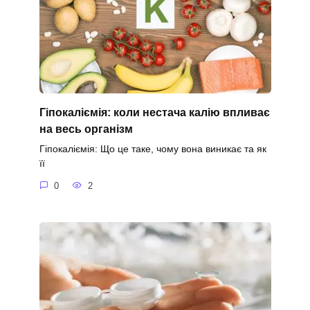
Гіпокаліємія: коли нестача калію впливає
на весь організм
Гіпокаліємія: Що це таке, чому вона виникає та як
її
0
2