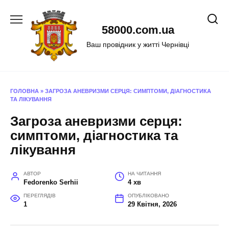
Перейти
до
58000.com.ua
вмісту
Ваш провідник у житті Чернівці
ГОЛОВНА
»
ЗАГРОЗА АНЕВРИЗМИ СЕРЦЯ: СИМПТОМИ, ДІАГНОСТИКА
ТА ЛІКУВАННЯ
Загроза аневризми серця:
симптоми, діагностика та
лікування
АВТОР
НА ЧИТАННЯ
Fedorenko Serhii
4 хв
ПЕРЕГЛЯДІВ
ОПУБЛІКОВАНО
1
29 Квітня, 2026