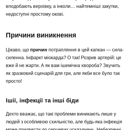
вподобають верхівку, а інколи… найтемніші закутки,
недоступні простому окові.
Причини виникнення
Цікаво, що
причин
потрапляння в цей капкан — сила-
силенна. Інфаркт міокарда? О так! Розрив артерій: це
вже й не жарти. А як вам ішемічна хвороба? Звучить
як зразковий сценарій для гри, але якби все було так
просто!
Ішії, інфекції та інші біди
Дехто вважає, що такі проблеми виникають лише у
людей з особливою схильністю, але будь-яка інфекція
може призвести до серцевих ускладнень. Небезпечні