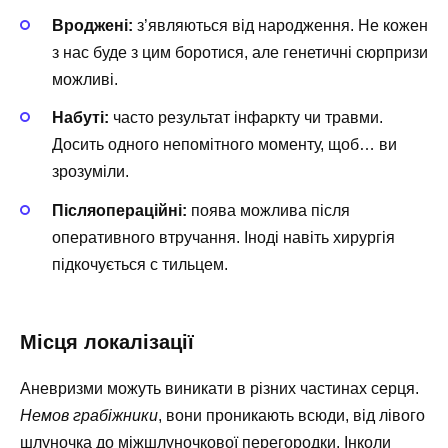
Вроджені:
з’являються від народження. Не кожен
з нас буде з цим боротися, але генетичні сюрпризи
можливі.
Набуті:
часто результат інфаркту чи травми.
Досить одного непомітного моменту, щоб… ви
зрозуміли.
Післяопераційні:
поява можлива після
оперативного втручання. Іноді навіть хирургія
підкочується с тильцем.
Місця локалізації
Аневризми можуть виникати в різних частинах серця.
Немов грабіжники
, вони проникають всюди, від лівого
шлуночка до міжшлуночкової перегородки. Інколи