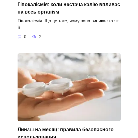
Гіпокаліємія: коли нестача калію впливає
на весь організм
Гіпокаліємія: Що це таке, чому вона виникає та як
її
0
2
Линзы на месяц: правила безопасного
использования