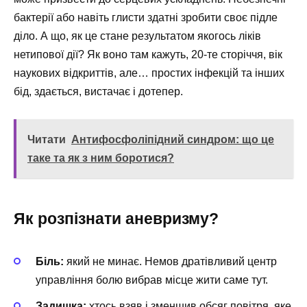
бактерії або навіть глисти здатні зробити своє підле
діло. А що, як це стане результатом якогось ліків
нетипової дії? Як воно там кажуть, 20-те сторіччя, вік
наукових відкриттів, але… простих інфекцій та інших
бід, здається, вистачає і дотепер.
Читати
Антифосфоліпідний синдром: що це
таке та як з ним боротися?
Як розпізнати аневризму?
Біль:
який не минає. Немов дратівливий центр
управління болю вибрав місце жити саме тут.
Задишка:
хтось взяв і зменшив обсяг повітря, яке