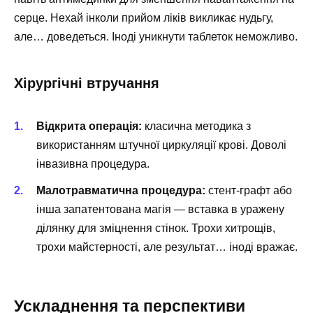
серце. Нехай інколи прийом ліків викликає нудьгу,
але… доведеться. Іноді уникнути таблеток неможливо.
Хірургічні втручання
Відкрита операція:
класична методика з
використанням штучної циркуляції крові. Доволі
інвазивна процедура.
Малотравматична процедура:
стент-графт або
інша запатентована магія — вставка в уражену
ділянку для зміцнення стінок. Трохи хитрощів,
трохи майстерності, але результат… іноді вражає.
Ускладнення та перспективи