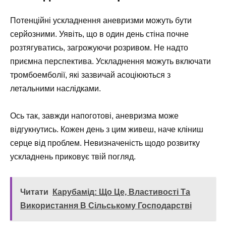
Потенційні ускладнення аневризми можуть бути
серйозними. Уявіть, що в один день стіна почне
розтягуватись, загрожуючи розривом. Не надто
приємна перспектива. Ускладнення можуть включати
тромбоемболії, які зазвичай асоціюються з
летальними наслідками.
Ось так, завжди напоготові, аневризма може
відгукнутись. Кожен день з цим живеш, наче кліниш
серце від проблем. Невизначеність щодо розвитку
ускладнень приковує твій погляд.
Читати
Карубамід: Що Це, Властивості Та
Використання В Сільському Господарстві