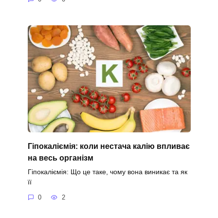
Гіпокаліємія: коли нестача калію впливає
на весь організм
Гіпокаліємія: Що це таке, чому вона виникає та як
її
0
2