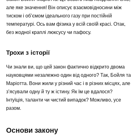
але яке значення! Він описує взаємовідносини між
тиском і об’ємом ідеального газу при постійній
температурі. Ось вам фізика у всій своїй красі. Отак,
без жодної краплі люксусу чи пафосу.
Трохи з історії
Чи знали ви, що цей закон фактично відкрито двома
науковцями незалежно один від одного? Так, Бойля та
Маріотта. Вони жили у різний час і в різних місцях, але
з’ясували одну й ту ж істину. Як їм це вдалося?
Інтуїція, таланти чи чистий випадок? Можливо, усе
разом.
Основи закону