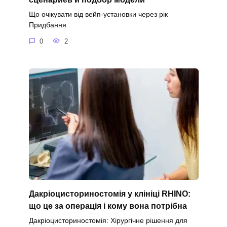
Що очікувати від вейп-установки через рік
Придбання
0
2
Дакріоцисториностомія у клініці RHINO:
що це за операція і кому вона потрібна
Дакріоцисториностомія: Хірургічне рішення для