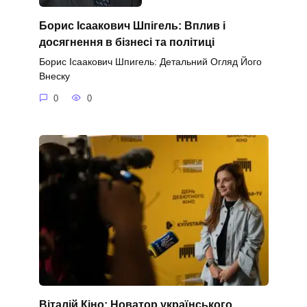
Борис Ісаакович Шпігель: Вплив і
досягнення в бізнесі та політиці
Борис Ісаакович Шпигель: Детальний Огляд Його
Внеску
0
0
Віталій Кіно: Новатор українського