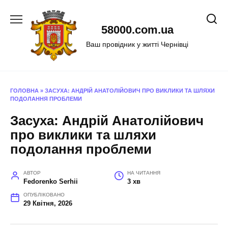
Перейти
до
58000.com.ua
вмісту
Ваш провідник у житті Чернівці
ГОЛОВНА
»
ЗАСУХА: АНДРІЙ АНАТОЛІЙОВИЧ ПРО ВИКЛИКИ ТА ШЛЯХИ
ПОДОЛАННЯ ПРОБЛЕМИ
Засуха: Андрій Анатолійович
про виклики та шляхи
подолання проблеми
АВТОР
НА ЧИТАННЯ
Fedorenko Serhii
3 хв
ОПУБЛІКОВАНО
29 Квітня, 2026