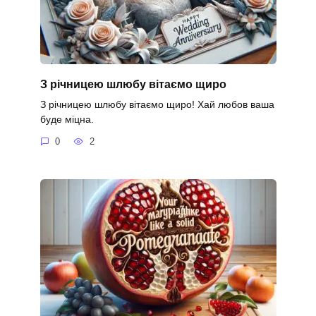
З річницею шлюбу вітаємо щиро
З річницею шлюбу вітаємо щиро! Хай любов ваша
буде міцна.
0
2