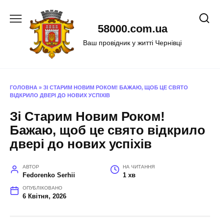
Перейти
до
58000.com.ua
вмісту
Ваш провідник у житті Чернівці
ГОЛОВНА
»
ЗІ СТАРИМ НОВИМ РОКОМ! БАЖАЮ, ЩОБ ЦЕ СВЯТО
ВІДКРИЛО ДВЕРІ ДО НОВИХ УСПІХІВ
Зі Старим Новим Роком!
Бажаю, щоб це свято відкрило
двері до нових успіхів
АВТОР
НА ЧИТАННЯ
Fedorenko Serhii
1 хв
ОПУБЛІКОВАНО
6 Квітня, 2026