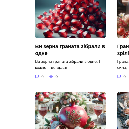
Ви зерна граната зібрали в
Гран
одне
зріл
Ви зерна граната зібрали в одне, І
Гранат
кожне – це щастя
сила,
0
0
0