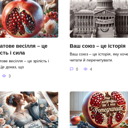
атове весілля – це
Ваш союз – це історія
ість і сила
Ваш союз – це історія, яку хоч
читати й перечитувати.
ове весілля – це зрілість і
 Це доказ, що
0
4
3