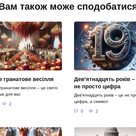
Вам також може сподобатис
 гранатове весілля
Дев’ятнадцять років –
не просто цифра
гранатове весілля – це свято
ше для вас
Дев’ятнадцять років – це не пр
цифра, а символ
2
0
2