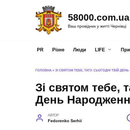
Перейти
до
58000.com.ua
вмісту
Ваш провідник у житті Чернівці
PR
Різне
Люди
LIFE
При
ГОЛОВНА
»
ЗІ СВЯТОМ ТЕБЕ, ТАТУ. СЬОГОДНІ ТВІЙ ДЕ
Зі святом тебе, т
День Народжен
АВТОР
Fedorenko Serhii