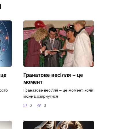
я
 це
Гранатове весілля – це
момент
осто
Гранатове весілля – це момент, коли
можна озирнутися
0
3