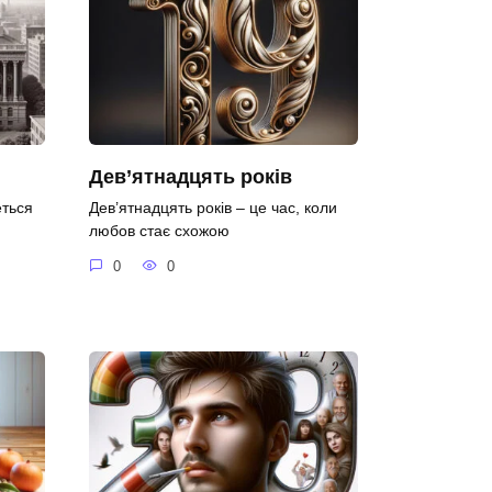
Дев’ятнадцять років
еться
Дев’ятнадцять років – це час, коли
любов стає схожою
0
0