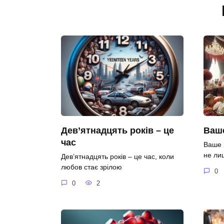
Дев’ятнадцять років – це
Ваше
час
Ваше 
не ли
Дев’ятнадцять років – це час, коли
любов стає зрілою
0
0
2