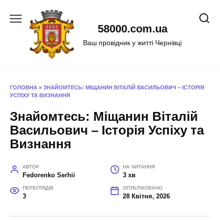
Перейти
до
58000.com.ua
вмісту
Ваш провідник у житті Чернівці
ГОЛОВНА
»
ЗНАЙОМТЕСЬ: МІЩАНИН ВІТАЛІЙ ВАСИЛЬОВИЧ – ІСТОРІЯ
УСПІХУ ТА ВИЗНАННЯ
Знайомтесь: Міщанин Віталій
Васильович – Історія Успіху та
Визнання
АВТОР
НА ЧИТАННЯ
Fedorenko Serhii
3 хв
ПЕРЕГЛЯДІВ
ОПУБЛІКОВАНО
3
28 Квітня, 2026