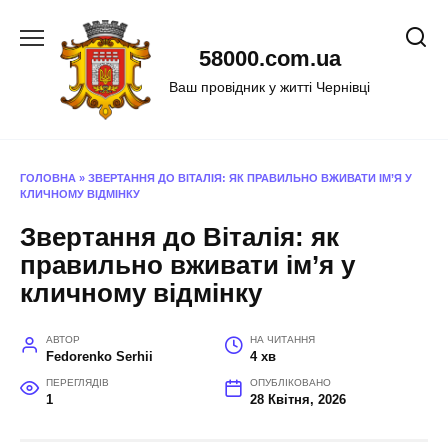
Перейти
до
58000.com.ua
вмісту
Ваш провідник у житті Чернівці
ГОЛОВНА
»
ЗВЕРТАННЯ ДО ВІТАЛІЯ: ЯК ПРАВИЛЬНО ВЖИВАТИ ІМ’Я У
КЛИЧНОМУ ВІДМІНКУ
Звертання до Віталія: як
правильно вживати ім’я у
кличному відмінку
АВТОР
НА ЧИТАННЯ
Fedorenko Serhii
4 хв
ПЕРЕГЛЯДІВ
ОПУБЛІКОВАНО
1
28 Квітня, 2026