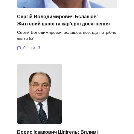
Сергій Володимирович Бєлашов:
Життєвий шлях та кар’єрні досягнення
Сергій Володимирович Бєлашов: все, що потрібно
знати Ім’
0
3
Борис Ісаакович Шпігель: Вплив і