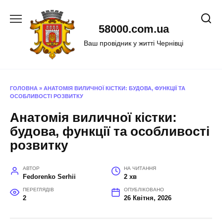
Перейти
до
58000.com.ua
вмісту
Ваш провідник у житті Чернівці
ГОЛОВНА
»
АНАТОМІЯ ВИЛИЧНОЇ КІСТКИ: БУДОВА, ФУНКЦІЇ ТА
ОСОБЛИВОСТІ РОЗВИТКУ
Анатомія виличної кістки:
будова, функції та особливості
розвитку
АВТОР
НА ЧИТАННЯ
Fedorenko Serhii
2 хв
ПЕРЕГЛЯДІВ
ОПУБЛІКОВАНО
2
26 Квітня, 2026