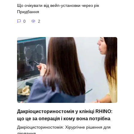
Що очікувати від вейп-установки через рік
Придбання
0
2
Дакріоцисториностомія у клініці RHINO:
що це за операція і кому вона потрібна
Дакріоцисториностомія: Хірургічне рішення для
лікування