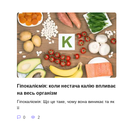
Гіпокаліємія: коли нестача калію впливає
на весь організм
Гіпокаліємія: Що це таке, чому вона виникає та як
її
0
2