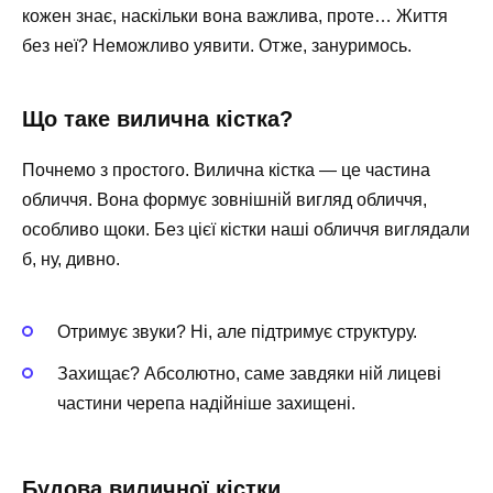
кожен знає, наскільки вона важлива, проте… Життя
без неї? Неможливо уявити. Отже, зануримось.
Що таке вилична кістка?
Почнемо з простого. Вилична кістка — це частина
обличчя. Вона формує зовнішній вигляд обличчя,
особливо щоки. Без цієї кістки наші обличчя виглядали
б, ну, дивно.
Отримує звуки? Ні, але підтримує структуру.
Захищає? Абсолютно, саме завдяки ній лицеві
частини черепа надійніше захищені.
Будова виличної кістки