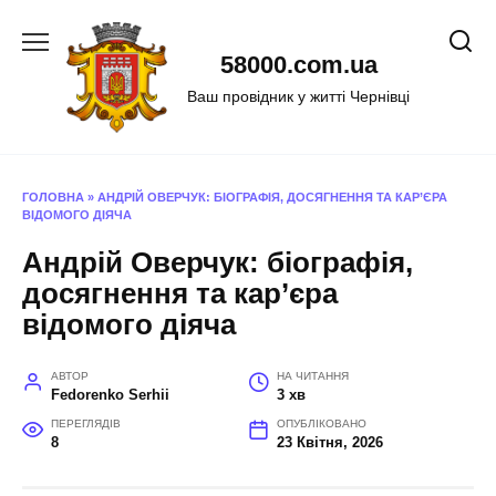
Перейти
до
58000.com.ua
вмісту
Ваш провідник у житті Чернівці
ГОЛОВНА
»
АНДРІЙ ОВЕРЧУК: БІОГРАФІЯ, ДОСЯГНЕННЯ ТА КАР’ЄРА
ВІДОМОГО ДІЯЧА
Андрій Оверчук: біографія,
досягнення та кар’єра
відомого діяча
АВТОР
НА ЧИТАННЯ
Fedorenko Serhii
3 хв
ПЕРЕГЛЯДІВ
ОПУБЛІКОВАНО
8
23 Квітня, 2026