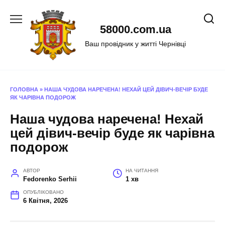
Перейти
до
58000.com.ua
вмісту
Ваш провідник у житті Чернівці
ГОЛОВНА
»
НАША ЧУДОВА НАРЕЧЕНА! НЕХАЙ ЦЕЙ ДІВИЧ-ВЕЧІР БУДЕ
ЯК ЧАРІВНА ПОДОРОЖ
Наша чудова наречена! Нехай
цей дівич-вечір буде як чарівна
подорож
АВТОР
НА ЧИТАННЯ
Fedorenko Serhii
1 хв
ОПУБЛІКОВАНО
6 Квітня, 2026