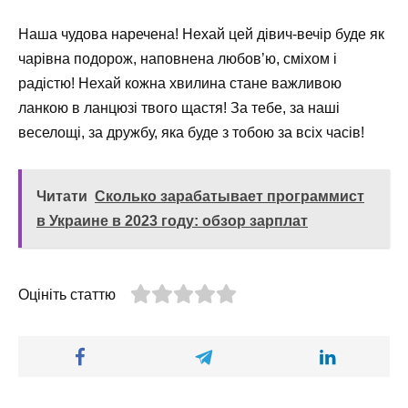
Наша чудова наречена! Нехай цей дівич-вечір буде як
чарівна подорож, наповнена любов’ю, сміхом і
радістю! Нехай кожна хвилина стане важливою
ланкою в ланцюзі твого щастя! За тебе, за наші
веселощі, за дружбу, яка буде з тобою за всіх часів!
Читати
Сколько зарабатывает программист
в Украине в 2023 году: обзор зарплат
Оцініть статтю