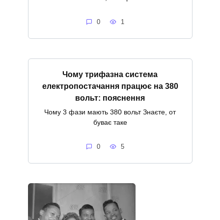
0
1
Чому трифазна система
електропостачання працює на 380
вольт: пояснення
Чому 3 фази мають 380 вольт Знаєте, от
буває таке
0
5