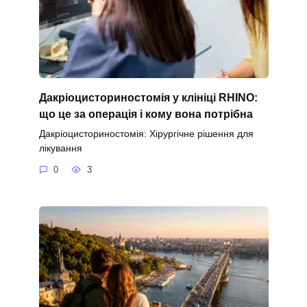
Дакріоцисториностомія у клініці RHINO:
що це за операція і кому вона потрібна
Дакріоцисториностомія: Хірургічне рішення для
лікування
0
3