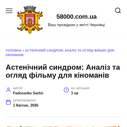
Перейти
до
58000.com.ua
вмісту
Ваш провідник у житті Чернівці
ГОЛОВНА
»
АСТЕНІЧНИЙ СИНДРОМ: АНАЛІЗ ТА ОГЛЯД ФІЛЬМУ ДЛЯ
КІНОМАНІВ
Астенічний синдром: Аналіз та
огляд фільму для кіноманів
АВТОР
НА ЧИТАННЯ
Fedorenko Serhii
3 хв
ОПУБЛІКОВАНО
1 Квітня, 2026