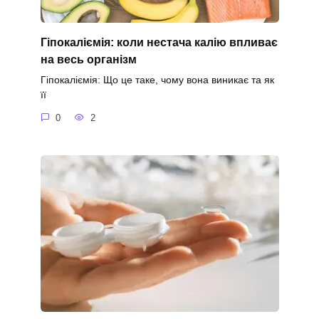
Гіпокаліємія: коли нестача калію впливає
на весь організм
Гіпокаліємія: Що це таке, чому вона виникає та як
її
0
2