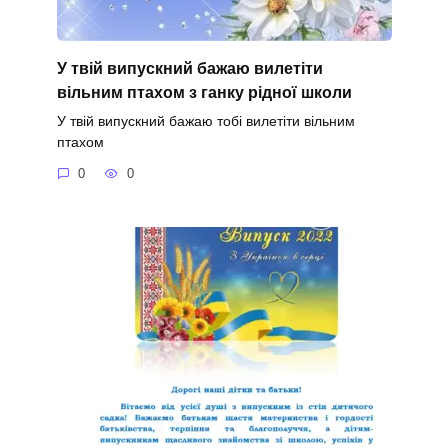
У твій випускний бажаю вилетіти
вільним птахом з ганку рідної школи
У твій випускний бажаю тобі вилетіти вільним
птахом
0
0