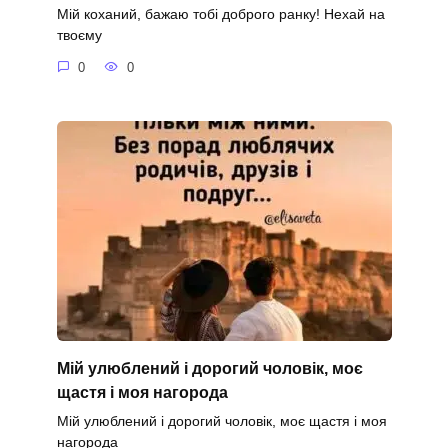
Мій коханий, бажаю тобі доброго ранку! Нехай на
твоєму
0
0
Мій улюблений і дорогий чоловік, моє
щастя і моя нагорода
Мій улюблений і дорогий чоловік, моє щастя і моя
нагорода