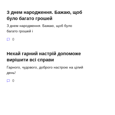
З днем народження. Бажаю, щоб
було багато грошей
З днем народження. Бажаю, щоб було
багато грошей і
0
Нехай гарний настрій допоможе
вирішити всі справи
Гарного, чудового, доброго настрою на цілий
день!
0