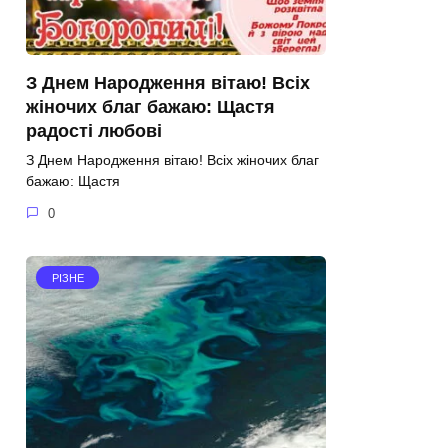
З Днем Народження вітаю! Всіх
жіночих благ бажаю: Щастя
радості любові
З Днем Народження вітаю! Всіх жіночих благ
бажаю: Щастя
0
РІЗНЕ