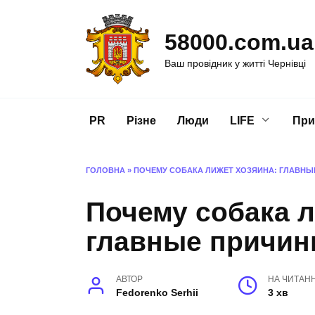
Перейти
до
58000.com.ua
вмісту
Ваш провідник у житті Чернівці
PR
Різне
Люди
LIFE
При
ГОЛОВНА
»
ПОЧЕМУ СОБАКА ЛИЖЕТ ХОЗЯИНА: ГЛАВНЫ
Почему собака л
главные причин
АВТОР
НА ЧИТАН
Fedorenko Serhii
3 хв