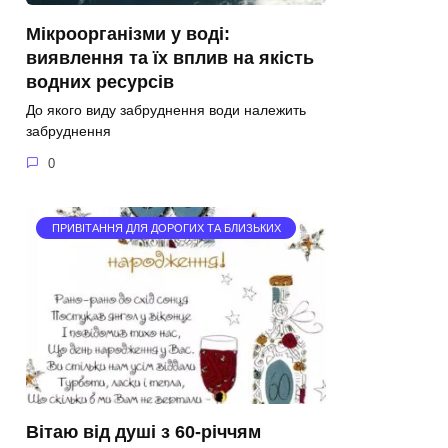
Мікроорганізми у воді:
виявлення та їх вплив на якість
водних ресурсів
До якого виду забруднення води належить
забруднення
0
ПРИВІТАННЯ ДЛЯ ДОРОГИХ ТА БЛИЗЬКИХ
Вітаю від душі з 60-річчям