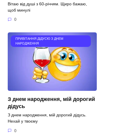
Вітаю від душі з 60-річчям. Щиро бажаю,
щоб минулі
0
ПРИВІТАННЯ ДІДУСЮ З ДНЕМ
НАРОДЖЕННЯ
З днем народження, мій дорогий
дідусь
З днем народження, мій дорогий дідусь.
Нехай у твоєму
0