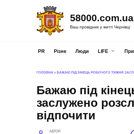
Перейти
до
58000.com.ua
вмісту
Ваш провідник у житті Чернівці
PR
Різне
Люди
LIFE
При
ГОЛОВНА
»
БАЖАЮ ПІД КІНЕЦЬ РОБОЧОГО ТИЖНЯ ЗАС
Бажаю під кінец
заслужено розсл
відпочити
АВТОР