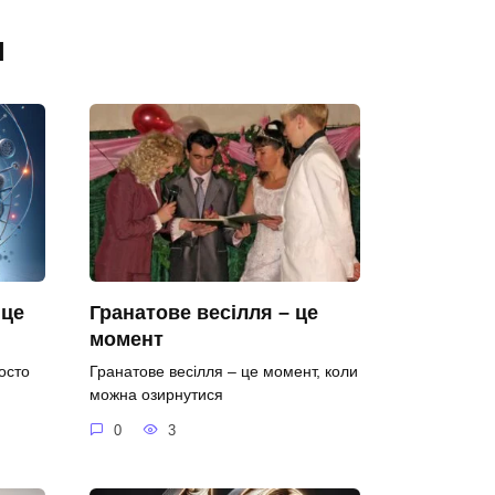
я
 це
Гранатове весілля – це
момент
осто
Гранатове весілля – це момент, коли
можна озирнутися
0
3