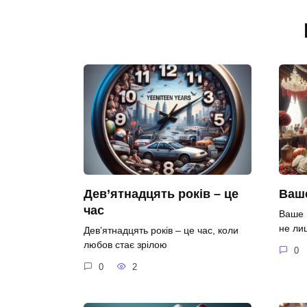
Дев’ятнадцять років – це
Ваше
час
Ваше 
не ли
Дев’ятнадцять років – це час, коли
любов стає зрілою
0
0
2