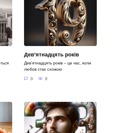
Дев’ятнадцять років
еться
Дев’ятнадцять років – це час, коли
любов стає схожою
0
0