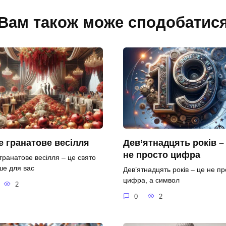
Вам також може сподобатис
 гранатове весілля
Дев’ятнадцять років –
не просто цифра
гранатове весілля – це свято
ше для вас
Дев’ятнадцять років – це не пр
цифра, а символ
2
0
2