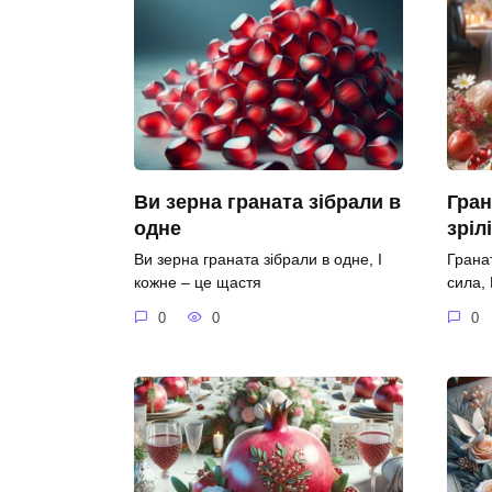
Ви зерна граната зібрали в
Гран
одне
зріл
Ви зерна граната зібрали в одне, І
Гранат
кожне – це щастя
сила,
0
0
0