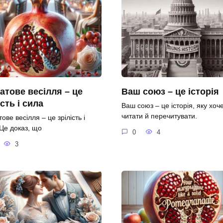
атове весілля – це
Ваш союз – це історія
ість і сила
Ваш союз – це історія, яку хоч
читати й перечитувати.
ове весілля – це зрілість і
 Це доказ, що
0
4
3