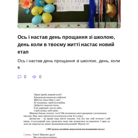
Ось і настав день прощання зі школою,
день коли в твоєму житті настає новий
етап
Ось і настав день прощання зі школою, день, коли
в
0
0