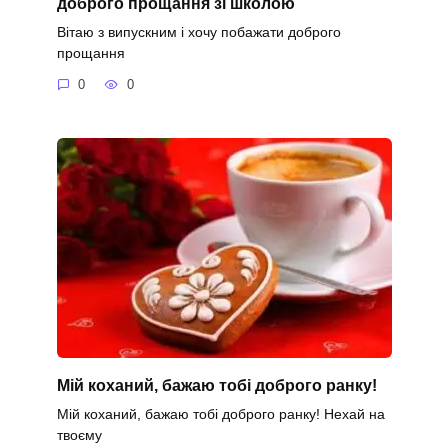
доброго прощання зі школою
Вітаю з випускним і хочу побажати доброго
прощання
0
0
Мій коханий, бажаю тобі доброго ранку!
Мій коханий, бажаю тобі доброго ранку! Нехай на
твоєму