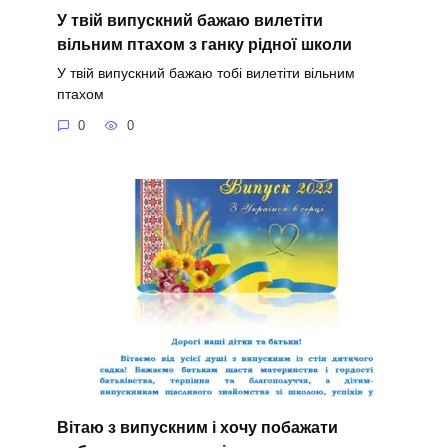
У твій випускний бажаю вилетіти
вільним птахом з ганку рідної школи
У твій випускний бажаю тобі вилетіти вільним
птахом
0
0
Вітаю з випускним і хочу побажати