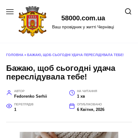
Перейти
до
58000.com.ua
вмісту
Ваш провідник у житті Чернівці
ГОЛОВНА
»
БАЖАЮ, ЩОБ СЬОГОДНІ УДАЧА ПЕРЕСЛІДУВАЛА ТЕБЕ!
Бажаю, щоб сьогодні удача
переслідувала тебе!
АВТОР
НА ЧИТАННЯ
Fedorenko Serhii
1 хв
ПЕРЕГЛЯДІВ
ОПУБЛІКОВАНО
1
6 Квітня, 2026