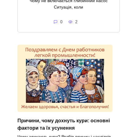
Чому не включається глибинний насос
Ситуація, коли
0
2
Причини, чому дохнуть кури: основні
фактори та їх усунення
Чому здихають кури? Розбір причин і наслідків